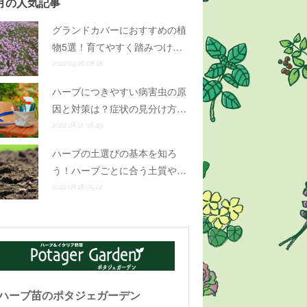
月の人気記事
グランドカバーにおすすめの植
物5選！育てやすく踏みつけ…
2022.09.16 08:18
ハーブにつきやすい病害虫の原
因と対策は？症状の見分け方…
2022.08.12 08:49
ハーブの土選びの基本を知ろ
う！ハーブごとに合う土質や…
2022.08.18 05:24
ハーブ苗のポタジェガーデン