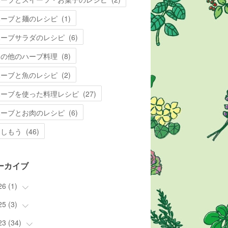
ハーブと麺のレシピ
(
1
)
ハーブサラダのレシピ
(
6
)
その他のハーブ料理
(
8
)
ハーブと魚のレシピ
(
2
)
ハーブを使った料理レシピ
(
27
)
ハーブとお肉のレシピ
(
6
)
楽しもう
(
46
)
ーカイブ
26
(
1
)
25
(
3
(
)
1
)
23
(
34
(
3
)
)