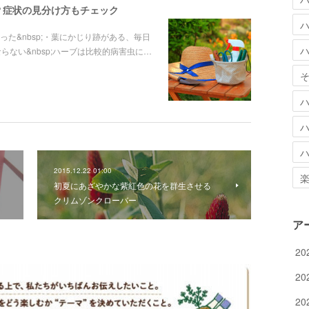
？症状の見分け方もチェック
た&nbsp;・葉にかじり跡がある、毎日
らない&nbsp;ハーブは比較的病害虫に…
2015.12.22 01:00
初夏にあざやかな紫紅色の花を群生させる
クリムゾンクローバー
ア
20
20
20