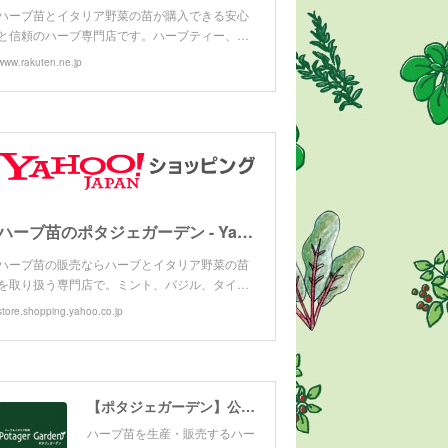
ハーブ苗とイタリア野菜の苗が購入できる安心
と信頼のハーブ専門店です。ハーブティー、…
www.rakuten.ne.jp
ハーブ苗のポタジェガーデン - Yahoo!ショッピング
ハーブ苗の販売ならハーブとイタリア野菜の苗
を取り扱う専門店で。ミント、バジル、タイ…
store.shopping.yahoo.co.jp
【ポタジェガーデン】公式サイト
ハーブ苗を生産・販売するハー