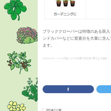
ブラッククローバーは特徴のある斑入
ンドカバーなどに窒素分を大量に含ん
ます。
クローバー・ハーブ
(
3
)
ハーブの育て方
(
15
)
育てよう
(
22
)
関連記事