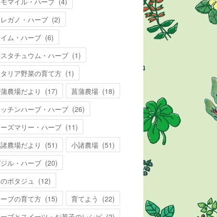
カモマイル・ハーブ
(
4
)
オレガノ・ハーブ
(
2
)
タイム・ハーブ
(
6
)
ナスタチュウム・ハーブ
(
1
)
イタリア野菜の育て方
(
1
)
菖蒲農場だより
(
17
)
菖蒲農場
(
18
)
キッチンハーブ・ハーブ
(
26
)
ローズマリー・ハーブ
(
11
)
小諸農場だより
(
51
)
小諸農場
(
51
)
バジル・ハーブ
(
20
)
夏のポタジュ
(
12
)
ハーブの育て方
(
15
)
育てよう
(
22
)
ハーブとスイーツ・お菓子のレシピ
(
2
)