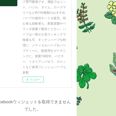
ブ専門農場です。通販ではミン
ト、バジル、タイム、ローズマ
リーなど約150種類のおすすめ
ハーブや栽培キットを販売。初
心者も経験者も、家庭菜園やベ
ランダ菜園で栽培ください。ハ
ーブは一覧や人気ランキングで
検索も可。キッチンハーブを料
理に、メディカルハーブをハー
ブティーに、観賞用をガーデニ
ングに。創業1982年。パクチ
ー、イタリアンパセリ、ロケッ
トなど食用フレッシュハーブも
多数
フォロー
acebookウィジェットを取得できません
でした。