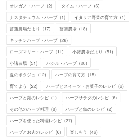
オレガノ・ハーブ
(
2
)
タイム・ハーブ
(
6
)
ナスタチュウム・ハーブ
(
1
)
イタリア野菜の育て方
(
1
)
菖蒲農場だより
(
17
)
菖蒲農場
(
18
)
キッチンハーブ・ハーブ
(
26
)
ローズマリー・ハーブ
(
11
)
小諸農場だより
(
51
)
小諸農場
(
51
)
バジル・ハーブ
(
20
)
夏のポタジュ
(
12
)
ハーブの育て方
(
15
)
育てよう
(
22
)
ハーブとスイーツ・お菓子のレシピ
(
2
)
ハーブと麺のレシピ
(
1
)
ハーブサラダのレシピ
(
6
)
その他のハーブ料理
(
8
)
ハーブと魚のレシピ
(
2
)
ハーブを使った料理レシピ
(
27
)
ハーブとお肉のレシピ
(
6
)
楽しもう
(
46
)