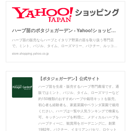
ハーブ苗のポタジェガーデン - Yahoo!ショッピング
ハーブ苗の販売ならハーブとイタリア野菜の苗を取り扱う専門店
で。ミント、バジル、タイム、ローズマリー、パクチー、ルッコ…
store.shopping.yahoo.co.jp
【ポタジェガーデン】公式サイト
ハーブ苗を生産・販売するハーブ専門農場です。通
販ではミント、バジル、タイム、ローズマリーなど
約150種類のおすすめハーブや栽培キットを販売。
初心者も経験者も、家庭菜園やベランダ菜園で栽培
ください。ハーブは一覧や人気ランキングで検索も
可。キッチンハーブを料理に、メディカルハーブを
ハーブティーに、観賞用をガーデニングに。創業
1982年。パクチー、イタリアンパセリ、ロケット