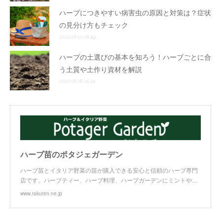
ハーブにつきやすい病害虫の原因と対策は？症状
の見分け方もチェック
2022.08.12 08:49
ハーブの土選びの基本を知ろう！ハーブごとに合
う土質や土作り資材を解説
2022.08.18 05:24
ハーブ苗のポタジェガーデン
ハーブ苗とイタリア野菜の苗が購入できる安心と信頼のハーブ専門
店です。ハーブティー、ハーブ料理、ハーブガーデンにミントや…
www.rakuten.ne.jp