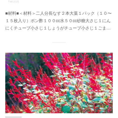
Feb
2025
■材料■＜材料＞二人分長なす２本大葉１パック（１０〜
１５枚入り）ポン酢１００cc水５０cc砂糖大さじ１にん
にくチューブ小さじ１しょうがチューブ小さじ１ごま…