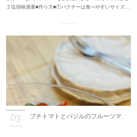
２塩胡椒適量■作り方■①パクチーは食べやすいサイズ…
03
プチトマトとバジルのフルーツマ…
Feb
2025