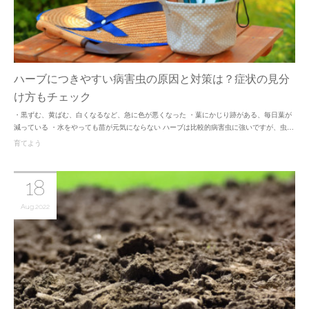
ハーブにつきやすい病害虫の原因と対策は？症状の見分
け方もチェック
・黒ずむ、黄ばむ、白くなるなど、急に色が悪くなった ・葉にかじり跡がある、毎日葉が
減っている ・水をやっても苗が元気にならない ハーブは比較的病害虫に強いですが、虫…
育てよう
18
Aug
2022