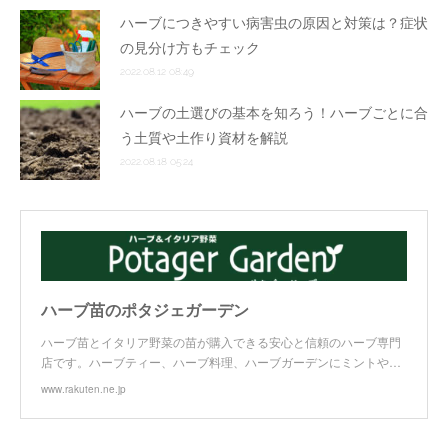
ハーブにつきやすい病害虫の原因と対策は？症状
の見分け方もチェック
2022.08.12 08:49
ハーブの土選びの基本を知ろう！ハーブごとに合
う土質や土作り資材を解説
2022.08.18 05:24
ハーブ苗のポタジェガーデン
ハーブ苗とイタリア野菜の苗が購入できる安心と信頼のハーブ専門
店です。ハーブティー、ハーブ料理、ハーブガーデンにミントや…
www.rakuten.ne.jp