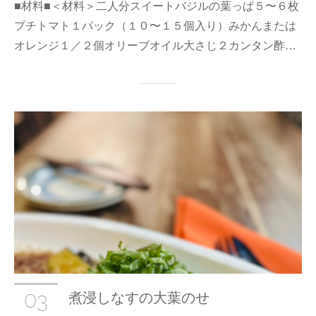
■材料■＜材料＞二人分スイートバジルの葉っぱ５〜６枚
プチトマト１パック（１０〜１５個入り）みかんまたは
オレンジ１／２個オリーブオイル大さじ２カンタン酢…
03
煮浸しなすの大葉のせ