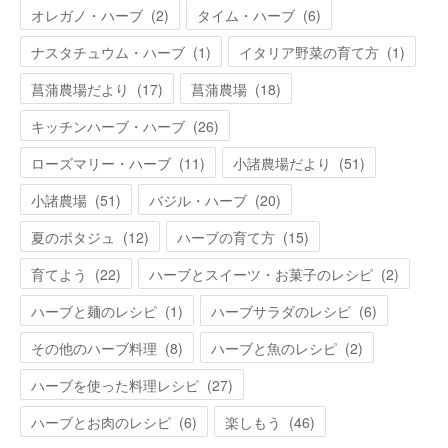
オレガノ・ハーブ
(
2
)
タイム・ハーブ
(
6
)
ナスタチュウム・ハーブ
(
1
)
イタリア野菜の育て方
(
1
)
菖蒲農場だより
(
17
)
菖蒲農場
(
18
)
キッチンハーブ・ハーブ
(
26
)
ローズマリー・ハーブ
(
11
)
小諸農場だより
(
51
)
小諸農場
(
51
)
バジル・ハーブ
(
20
)
夏のポタジュ
(
12
)
ハーブの育て方
(
15
)
育てよう
(
22
)
ハーブとスイーツ・お菓子のレシピ
(
2
)
ハーブと麺のレシピ
(
1
)
ハーブサラダのレシピ
(
6
)
その他のハーブ料理
(
8
)
ハーブと魚のレシピ
(
2
)
ハーブを使った料理レシピ
(
27
)
ハーブとお肉のレシピ
(
6
)
楽しもう
(
46
)