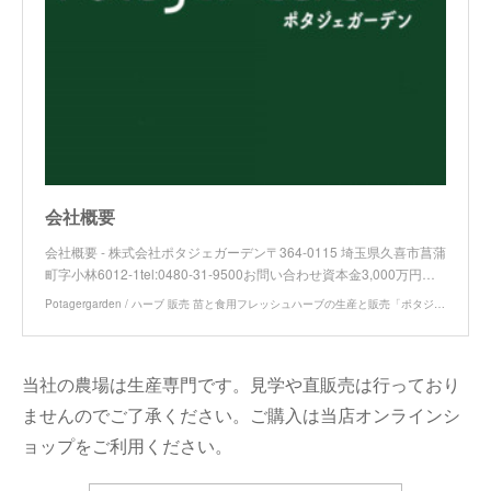
会社概要
会社概要 - 株式会社ポタジェガーデン〒364-0115 埼玉県久喜市菖蒲
町字小林6012-1tel:0480-31-9500お問い合わせ資本金3,000万円…
Potagergarden / ハーブ 販売 苗と食用フレッシュハーブの生産と販売「ポタジェガーデン」の公式サイト
当社の農場は生産専門です。見学や直販売は行っており
ませんのでご了承ください。ご購入は当店オンラインシ
ョップをご利用ください。