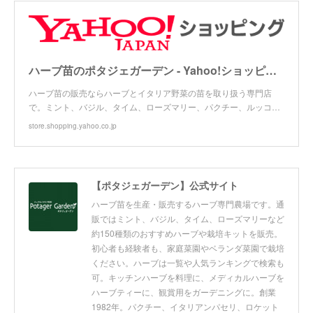
ハーブ苗のポタジェガーデン - Yahoo!ショッピング
ハーブ苗の販売ならハーブとイタリア野菜の苗を取り扱う専門店
で。ミント、バジル、タイム、ローズマリー、パクチー、ルッコ…
store.shopping.yahoo.co.jp
【ポタジェガーデン】公式サイト
ハーブ苗を生産・販売するハーブ専門農場です。通
販ではミント、バジル、タイム、ローズマリーなど
約150種類のおすすめハーブや栽培キットを販売。
初心者も経験者も、家庭菜園やベランダ菜園で栽培
ください。ハーブは一覧や人気ランキングで検索も
可。キッチンハーブを料理に、メディカルハーブを
ハーブティーに、観賞用をガーデニングに。創業
1982年。パクチー、イタリアンパセリ、ロケット