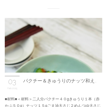
03
パクチー＆きゅうりのナッツ和え…
Feb
2025
■材料■＜材料＞二人分パクチー４０gきゅうり１本（赤
かぶ５０g）ナッツ１５gごま油大さじ２めんつゆ大さじ