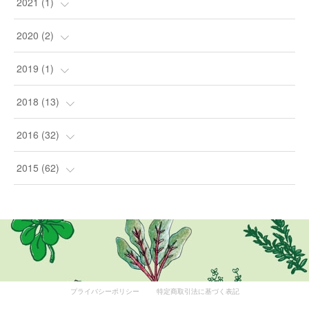
(
24
)
(
1
)
2021
(
1
)
(
1
)
(
4
)
(
1
)
2020
(
2
)
(
1
)
(
2
)
2019
(
1
)
(
1
)
(
1
)
2018
(
13
)
(
5
)
2016
(
32
)
(
8
)
(
3
)
2015
(
62
)
(
1
)
(
8
)
(
1
)
(
12
)
(
3
)
(
16
)
プライバシーポリシー
特定商取引法に基づく表記
(
6
)
(
12
)