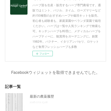
ハーブ苗を生産・販売するハーブ専門農場です。通
販ではミント、バジル、タイム、ローズマリーなど
約150種類のおすすめハーブや栽培キットを販売。
初心者も経験者も、家庭菜園やベランダ菜園で栽培
ください。ハーブは一覧や人気ランキングで検索も
可。キッチンハーブを料理に、メディカルハーブを
ハーブティーに、観賞用をガーデニングに。創業
1982年。パクチー、イタリアンパセリ、ロケット
など食用フレッシュハーブも多数
フォロー
Facebookウィジェットを取得できませんでした。
記事一覧
最新の農薬履歴
2026.07.01 23:28