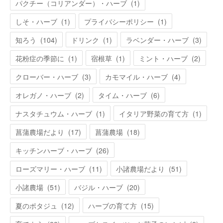
パクチー（コリアンダー）・ハーブ
(
1
)
しそ・ハーブ
(
1
)
プライバシーポリシー
(
1
)
知ろう
(
104
)
ドリンク
(
1
)
ラベンダー・ハーブ
(
3
)
花粉症の季節に
(
1
)
宿根草
(
1
)
ミント・ハーブ
(
2
)
クローバー・ハーブ
(
3
)
カモマイル・ハーブ
(
4
)
オレガノ・ハーブ
(
2
)
タイム・ハーブ
(
6
)
ナスタチュウム・ハーブ
(
1
)
イタリア野菜の育て方
(
1
)
菖蒲農場だより
(
17
)
菖蒲農場
(
18
)
キッチンハーブ・ハーブ
(
26
)
ローズマリー・ハーブ
(
11
)
小諸農場だより
(
51
)
小諸農場
(
51
)
バジル・ハーブ
(
20
)
夏のポタジュ
(
12
)
ハーブの育て方
(
15
)