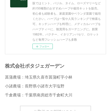
販ではミント、バジル、タイム、ローズマリーなど
約150種類のおすすめハーブや栽培キットを販売。
初心者も経験者も、家庭菜園やベランダ菜園で栽培
ください。ハーブは一覧や人気ランキングで検索も
可。キッチンハーブを料理に、メディカルハーブを
ハーブティーに、観賞用をガーデニングに。創業
1982年。パクチー、イタリアンパセリ、ロケット
など食用フレッシュハーブも多数
フォロー
株式会社ポタジェガーデン
菖蒲農場：埼玉県久喜市菖蒲町字小林
小諸農場：長野県小諸市大字塩野
千倉農場：千葉県南房総市千倉町大川