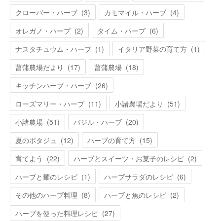
クローバー・ハーブ
(
3
)
カモマイル・ハーブ
(
4
)
オレガノ・ハーブ
(
2
)
タイム・ハーブ
(
6
)
ナスタチュウム・ハーブ
(
1
)
イタリア野菜の育て方
(
1
)
菖蒲農場だより
(
17
)
菖蒲農場
(
18
)
キッチンハーブ・ハーブ
(
26
)
ローズマリー・ハーブ
(
11
)
小諸農場だより
(
51
)
小諸農場
(
51
)
バジル・ハーブ
(
20
)
夏のポタジュ
(
12
)
ハーブの育て方
(
15
)
育てよう
(
22
)
ハーブとスイーツ・お菓子のレシピ
(
2
)
ハーブと麺のレシピ
(
1
)
ハーブサラダのレシピ
(
6
)
その他のハーブ料理
(
8
)
ハーブと魚のレシピ
(
2
)
ハーブを使った料理レシピ
(
27
)