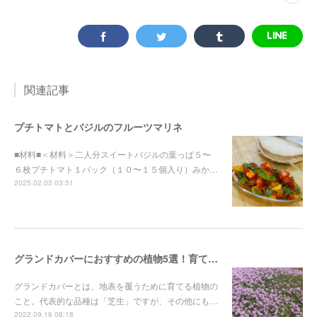
関連記事
プチトマトとバジルのフルーツマリネ
■材料■＜材料＞二人分スイートバジルの葉っぱ５〜
６枚プチトマト１パック（１０〜１５個入り）みか…
2025.02.03 03:51
グランドカバーにおすすめの植物5選！育てやすく踏みつけに強いハーブから厳選
グランドカバーとは、地表を覆うために育てる植物の
こと。代表的な品種は「芝生」ですが、その他にも…
2022.09.16 08:18