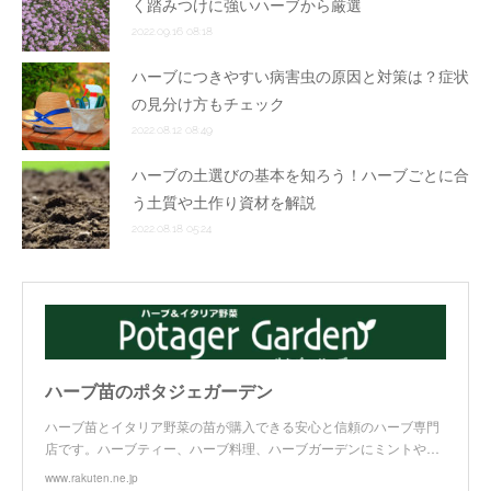
く踏みつけに強いハーブから厳選
2022.09.16 08:18
ハーブにつきやすい病害虫の原因と対策は？症状
の見分け方もチェック
2022.08.12 08:49
ハーブの土選びの基本を知ろう！ハーブごとに合
う土質や土作り資材を解説
2022.08.18 05:24
ハーブ苗のポタジェガーデン
ハーブ苗とイタリア野菜の苗が購入できる安心と信頼のハーブ専門
店です。ハーブティー、ハーブ料理、ハーブガーデンにミントや…
www.rakuten.ne.jp