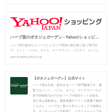
ハーブ苗のポタジェガーデン - Yahoo!ショッピング
ハーブ苗の販売ならハーブとイタリア野菜の苗を取り扱う専門店
で。ミント、バジル、タイム、ローズマリー、パクチー、ルッコ…
store.shopping.yahoo.co.jp
【ポタジェガーデン】公式サイト
ハーブ苗を生産・販売するハーブ専門農場です。通
販ではミント、バジル、タイム、ローズマリーなど
約150種類のおすすめハーブや栽培キットを販売。
初心者も経験者も、家庭菜園やベランダ菜園で栽培
ください。ハーブは一覧や人気ランキングで検索も
可。キッチンハーブを料理に、メディカルハーブを