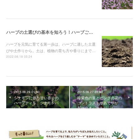
ハーブの土選びの基本を知ろう！ハーブごとに合う土質や土作り資材を解説
ハーブを元気に育てる第一歩は、ハーブに適した土選
びや土作りから。土は、植物の育ち方や香りにまで…
2022.08.18 05:24
2015.09.29 01:00
2015.09.27 01:00
シナモンに似た甘い香りの
暗紫色の葉とピンクの花の
ハーブティを シナモンバ
コントラストがあでやか
ジル
ダークオパールバジル