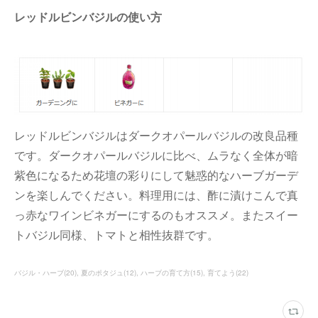
レッドルビンバジルの使い方
レッドルビンバジルはダークオパールバジルの改良品種
です。ダークオパールバジルに比べ、ムラなく全体が暗
紫色になるため花壇の彩りにして魅惑的なハーブガーデ
ンを楽しんでください。料理用には、酢に漬けこんで真
っ赤なワインビネガーにするのもオススメ。またスイー
トバジル同様、トマトと相性抜群です。
バジル・ハーブ
(
20
)
夏のポタジュ
(
12
)
ハーブの育て方
(
15
)
育てよう
(
22
)