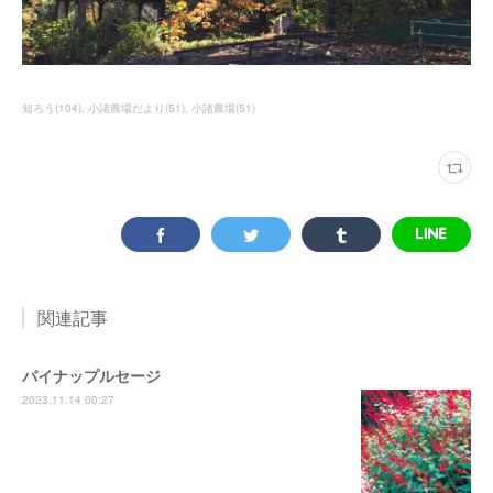
知ろう
(
104
)
小諸農場だより
(
51
)
小諸農場
(
51
)
関連記事
パイナップルセージ
2023.11.14 00:27