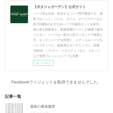
【ポタジェガーデン】公式サイト
ハーブ苗を生産・販売するハーブ専門農場です。通
販ではミント、バジル、タイム、ローズマリーなど
約150種類のおすすめハーブや栽培キットを販売。
初心者も経験者も、家庭菜園やベランダ菜園で栽培
ください。ハーブは一覧や人気ランキングで検索も
可。キッチンハーブを料理に、メディカルハーブを
ハーブティーに、観賞用をガーデニングに。創業
1982年。パクチー、イタリアンパセリ、ロケット
など食用フレッシュハーブも多数
フォロー
Facebookウィジェットを取得できませんでした。
記事一覧
最新の農薬履歴
2026.07.01 23:28