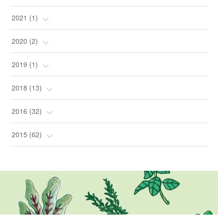
(
24
)
(
1
)
2021
(
1
)
(
1
)
(
4
)
(
1
)
2020
(
2
)
(
1
)
(
2
)
2019
(
1
)
(
1
)
(
1
)
2018
(
13
)
(
5
)
2016
(
32
)
(
8
)
(
3
)
2015
(
62
)
(
1
)
(
8
)
(
1
)
(
12
)
(
3
)
(
16
)