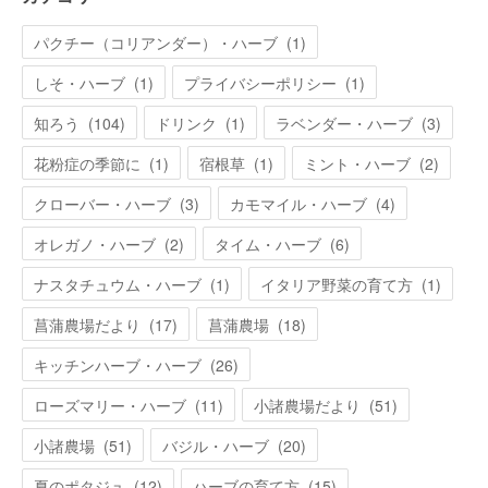
パクチー（コリアンダー）・ハーブ
(
1
)
しそ・ハーブ
(
1
)
プライバシーポリシー
(
1
)
知ろう
(
104
)
ドリンク
(
1
)
ラベンダー・ハーブ
(
3
)
花粉症の季節に
(
1
)
宿根草
(
1
)
ミント・ハーブ
(
2
)
クローバー・ハーブ
(
3
)
カモマイル・ハーブ
(
4
)
オレガノ・ハーブ
(
2
)
タイム・ハーブ
(
6
)
ナスタチュウム・ハーブ
(
1
)
イタリア野菜の育て方
(
1
)
菖蒲農場だより
(
17
)
菖蒲農場
(
18
)
キッチンハーブ・ハーブ
(
26
)
ローズマリー・ハーブ
(
11
)
小諸農場だより
(
51
)
小諸農場
(
51
)
バジル・ハーブ
(
20
)
夏のポタジュ
(
12
)
ハーブの育て方
(
15
)