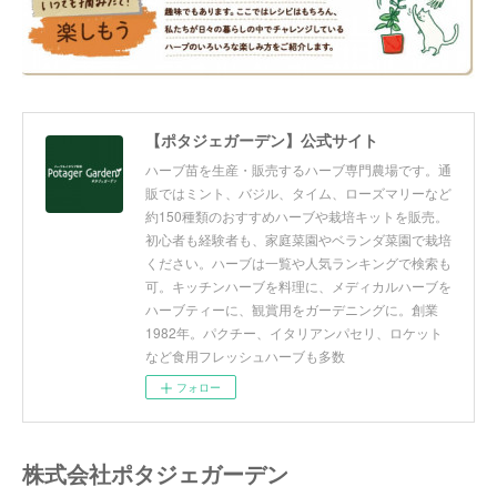
【ポタジェガーデン】公式サイト
ハーブ苗を生産・販売するハーブ専門農場です。通
販ではミント、バジル、タイム、ローズマリーなど
約150種類のおすすめハーブや栽培キットを販売。
初心者も経験者も、家庭菜園やベランダ菜園で栽培
ください。ハーブは一覧や人気ランキングで検索も
可。キッチンハーブを料理に、メディカルハーブを
ハーブティーに、観賞用をガーデニングに。創業
1982年。パクチー、イタリアンパセリ、ロケット
など食用フレッシュハーブも多数
フォロー
株式会社ポタジェガーデン