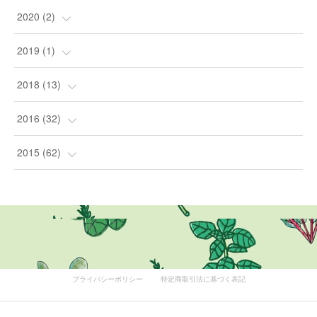
(
1
)
(
4
)
(
1
)
2020
(
2
)
(
1
)
(
2
)
2019
(
1
)
(
1
)
(
1
)
2018
(
13
)
(
5
)
2016
(
32
)
(
8
)
(
3
)
2015
(
62
)
(
1
)
(
8
)
(
1
)
(
12
)
(
3
)
(
16
)
プライバシーポリシー
特定商取引法に基づく表記
(
6
)
(
12
)
(
4
)
(
1
)