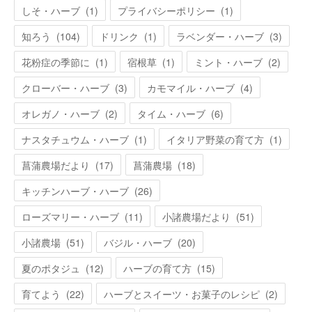
しそ・ハーブ
(
1
)
プライバシーポリシー
(
1
)
知ろう
(
104
)
ドリンク
(
1
)
ラベンダー・ハーブ
(
3
)
花粉症の季節に
(
1
)
宿根草
(
1
)
ミント・ハーブ
(
2
)
クローバー・ハーブ
(
3
)
カモマイル・ハーブ
(
4
)
オレガノ・ハーブ
(
2
)
タイム・ハーブ
(
6
)
ナスタチュウム・ハーブ
(
1
)
イタリア野菜の育て方
(
1
)
菖蒲農場だより
(
17
)
菖蒲農場
(
18
)
キッチンハーブ・ハーブ
(
26
)
ローズマリー・ハーブ
(
11
)
小諸農場だより
(
51
)
小諸農場
(
51
)
バジル・ハーブ
(
20
)
夏のポタジュ
(
12
)
ハーブの育て方
(
15
)
育てよう
(
22
)
ハーブとスイーツ・お菓子のレシピ
(
2
)