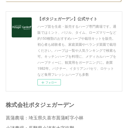
【ポタジェガーデン】公式サイト
ハーブ苗を生産・販売するハーブ専門農場です。通
販ではミント、バジル、タイム、ローズマリーなど
約150種類のおすすめハーブや栽培キットを販売。
初心者も経験者も、家庭菜園やベランダ菜園で栽培
ください。ハーブは一覧や人気ランキングで検索も
可。キッチンハーブを料理に、メディカルハーブを
ハーブティーに、観賞用をガーデニングに。創業
1982年。パクチー、イタリアンパセリ、ロケット
など食用フレッシュハーブも多数
フォロー
株式会社ポタジェガーデン
菖蒲農場：埼玉県久喜市菖蒲町字小林
小諸農場：長野県小諸市大字塩野