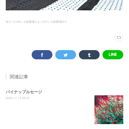
知ろう
(
104
)
小諸農場だより
(
51
)
小諸農場
(
51
)
関連記事
パイナップルセージ
2023.11.14 00:27