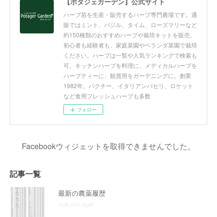
【ポタジェガーデン】公式サイト
ハーブ苗を生産・販売するハーブ専門農場です。通
販ではミント、バジル、タイム、ローズマリーなど
約150種類のおすすめハーブや栽培キットを販売。
初心者も経験者も、家庭菜園やベランダ菜園で栽培
ください。ハーブは一覧や人気ランキングで検索も
可。キッチンハーブを料理に、メディカルハーブを
ハーブティーに、観賞用をガーデニングに。創業
1982年。パクチー、イタリアンパセリ、ロケット
など食用フレッシュハーブも多数
フォロー
Facebookウィジェットを取得できませんでした。
記事一覧
最新の農薬履歴
2026.07.01 23:28