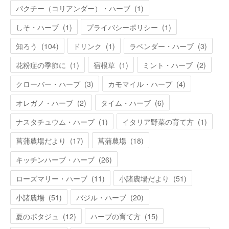
パクチー（コリアンダー）・ハーブ
(
1
)
しそ・ハーブ
(
1
)
プライバシーポリシー
(
1
)
知ろう
(
104
)
ドリンク
(
1
)
ラベンダー・ハーブ
(
3
)
花粉症の季節に
(
1
)
宿根草
(
1
)
ミント・ハーブ
(
2
)
クローバー・ハーブ
(
3
)
カモマイル・ハーブ
(
4
)
オレガノ・ハーブ
(
2
)
タイム・ハーブ
(
6
)
ナスタチュウム・ハーブ
(
1
)
イタリア野菜の育て方
(
1
)
菖蒲農場だより
(
17
)
菖蒲農場
(
18
)
キッチンハーブ・ハーブ
(
26
)
ローズマリー・ハーブ
(
11
)
小諸農場だより
(
51
)
小諸農場
(
51
)
バジル・ハーブ
(
20
)
夏のポタジュ
(
12
)
ハーブの育て方
(
15
)