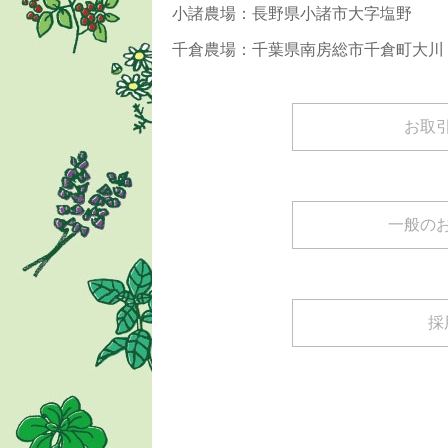
小諸農場：長野県小諸市大字塩野
千倉農場：千葉県南房総市千倉町大川
お取
一般の
採