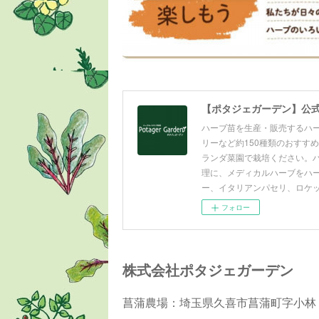
【ポタジェガーデン】公
ハーブ苗を生産・販売するハ
リーなど約150種類のおすす
ランダ菜園で栽培ください。
理に、メディカルハーブをハー
ー、イタリアンパセリ、ロケ
フォロー
株式会社ポタジェガーデン
菖蒲農場：埼玉県久喜市菖蒲町字小林