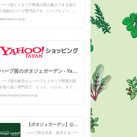
ハーブ苗とイタリア野菜の苗が購入できる安心
と信頼のハーブ専門店です。ハーブティー、…
www.rakuten.ne.jp
ハーブ苗のポタジェガーデン - Yahoo!ショッピング
ハーブ苗の販売ならハーブとイタリア野菜の苗
を取り扱う専門店で。ミント、バジル、タイ…
store.shopping.yahoo.co.jp
【ポタジェガーデン】公式サイト
ハーブ苗を生産・販売するハー