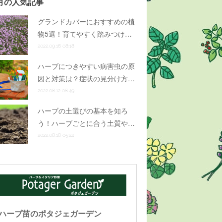
月の人気記事
グランドカバーにおすすめの植
物5選！育てやすく踏みつけ…
2022.09.16 08:18
ハーブにつきやすい病害虫の原
因と対策は？症状の見分け方…
2022.08.12 08:49
ハーブの土選びの基本を知ろ
う！ハーブごとに合う土質や…
2022.08.18 05:24
ハーブ苗のポタジェガーデン