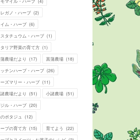
カモマイル・ハーブ
(
4
)
オレガノ・ハーブ
(
2
)
タイム・ハーブ
(
6
)
ナスタチュウム・ハーブ
(
1
)
イタリア野菜の育て方
(
1
)
菖蒲農場だより
(
17
)
菖蒲農場
(
18
)
キッチンハーブ・ハーブ
(
26
)
ローズマリー・ハーブ
(
11
)
小諸農場だより
(
51
)
小諸農場
(
51
)
バジル・ハーブ
(
20
)
夏のポタジュ
(
12
)
ハーブの育て方
(
15
)
育てよう
(
22
)
ハーブとスイーツ・お菓子のレシピ
(
2
)