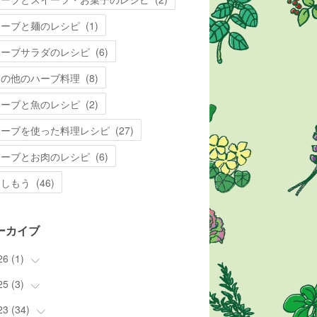
ハーブと麺のレシピ
(
1
)
ハーブサラダのレシピ
(
6
)
その他のハーブ料理
(
8
)
ハーブと魚のレシピ
(
2
)
ハーブを使った料理レシピ
(
27
)
ハーブとお肉のレシピ
(
6
)
楽しもう
(
46
)
ーカイブ
26
(
1
)
25
(
3
(
)
1
)
23
(
34
(
3
)
)