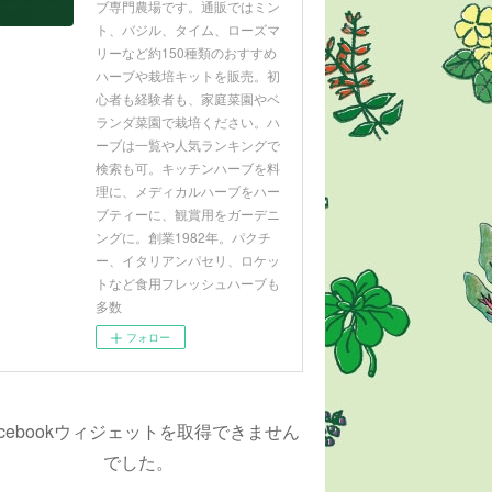
ブ専門農場です。通販ではミン
ト、バジル、タイム、ローズマ
リーなど約150種類のおすすめ
ハーブや栽培キットを販売。初
心者も経験者も、家庭菜園やベ
ランダ菜園で栽培ください。ハ
ーブは一覧や人気ランキングで
検索も可。キッチンハーブを料
理に、メディカルハーブをハー
ブティーに、観賞用をガーデニ
ングに。創業1982年。パクチ
ー、イタリアンパセリ、ロケッ
トなど食用フレッシュハーブも
多数
フォロー
acebookウィジェットを取得できません
でした。