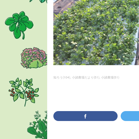
知ろう
(
104
)
小諸農場だより
(
51
)
小諸農場
(
51
)