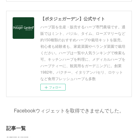
【ポタジェガーデン】公式サイト
ハーブ苗を生産・販売するハーブ専門農場です。通
販ではミント、バジル、タイム、ローズマリーなど
約150種類のおすすめハーブや栽培キットを販売。
初心者も経験者も、家庭菜園やベランダ菜園で栽培
ください。ハーブは一覧や人気ランキングで検索も
可。キッチンハーブを料理に、メディカルハーブを
ハーブティーに、観賞用をガーデニングに。創業
1982年。パクチー、イタリアンパセリ、ロケット
など食用フレッシュハーブも多数
フォロー
Facebookウィジェットを取得できませんでした。
記事一覧