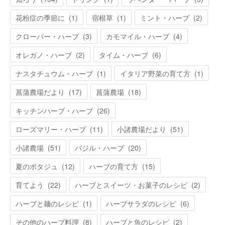
花粉症の季節に
(
1
)
宿根草
(
1
)
ミント・ハーブ
(
2
)
クローバー・ハーブ
(
3
)
カモマイル・ハーブ
(
4
)
オレガノ・ハーブ
(
2
)
タイム・ハーブ
(
6
)
ナスタチュウム・ハーブ
(
1
)
イタリア野菜の育て方
(
1
)
菖蒲農場だより
(
17
)
菖蒲農場
(
18
)
キッチンハーブ・ハーブ
(
26
)
ローズマリー・ハーブ
(
11
)
小諸農場だより
(
51
)
小諸農場
(
51
)
バジル・ハーブ
(
20
)
夏のポタジュ
(
12
)
ハーブの育て方
(
15
)
育てよう
(
22
)
ハーブとスイーツ・お菓子のレシピ
(
2
)
ハーブと麺のレシピ
(
1
)
ハーブサラダのレシピ
(
6
)
その他のハーブ料理
(
8
)
ハーブと魚のレシピ
(
2
)