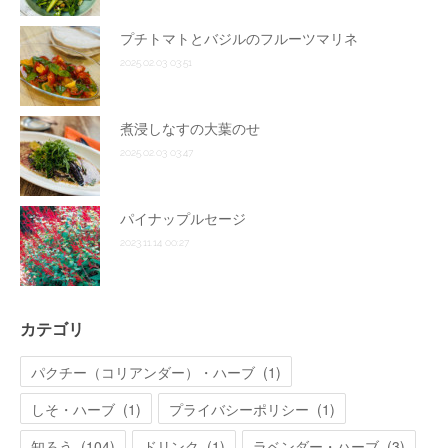
プチトマトとバジルのフルーツマリネ
2025.02.03 03:51
煮浸しなすの大葉のせ
2025.02.03 03:47
パイナップルセージ
2023.11.14 00:27
カテゴリ
パクチー（コリアンダー）・ハーブ
(
1
)
しそ・ハーブ
(
1
)
プライバシーポリシー
(
1
)
知ろう
(
104
)
ドリンク
(
1
)
ラベンダー・ハーブ
(
3
)