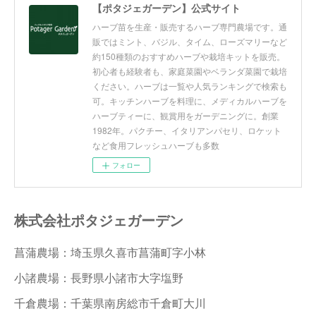
【ポタジェガーデン】公式サイト
ハーブ苗を生産・販売するハーブ専門農場です。通
販ではミント、バジル、タイム、ローズマリーなど
約150種類のおすすめハーブや栽培キットを販売。
初心者も経験者も、家庭菜園やベランダ菜園で栽培
ください。ハーブは一覧や人気ランキングで検索も
可。キッチンハーブを料理に、メディカルハーブを
ハーブティーに、観賞用をガーデニングに。創業
1982年。パクチー、イタリアンパセリ、ロケット
など食用フレッシュハーブも多数
フォロー
株式会社ポタジェガーデン
菖蒲農場：埼玉県久喜市菖蒲町字小林
小諸農場：長野県小諸市大字塩野
千倉農場：千葉県南房総市千倉町大川