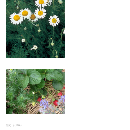
知ろう
(
104
)