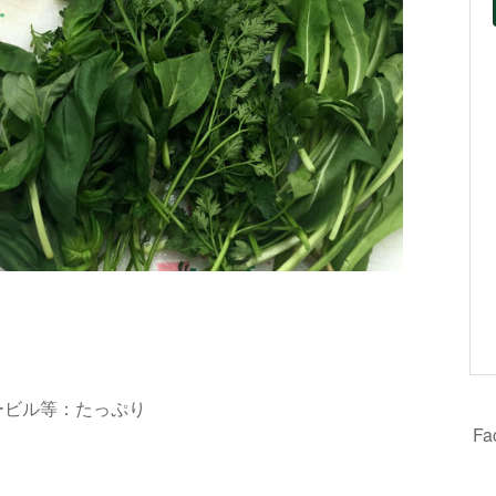
ービル等：たっぷり
F