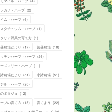
カモマイル・ハーブ
(
4
)
オレガノ・ハーブ
(
2
)
タイム・ハーブ
(
6
)
ナスタチュウム・ハーブ
(
1
)
イタリア野菜の育て方
(
1
)
菖蒲農場だより
(
17
)
菖蒲農場
(
18
)
キッチンハーブ・ハーブ
(
26
)
ローズマリー・ハーブ
(
11
)
小諸農場だより
(
51
)
小諸農場
(
51
)
バジル・ハーブ
(
20
)
夏のポタジュ
(
12
)
ハーブの育て方
(
15
)
育てよう
(
22
)
ハーブとスイーツ・お菓子のレシピ
(
2
)