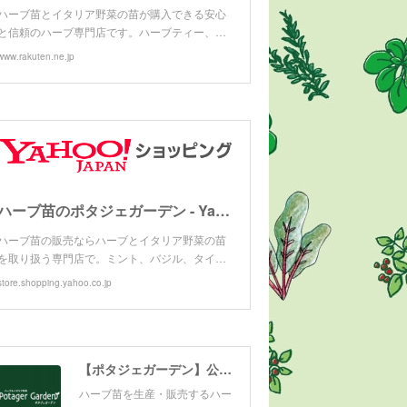
ハーブ苗とイタリア野菜の苗が購入できる安心
と信頼のハーブ専門店です。ハーブティー、…
www.rakuten.ne.jp
ハーブ苗のポタジェガーデン - Yahoo!ショッピング
ハーブ苗の販売ならハーブとイタリア野菜の苗
を取り扱う専門店で。ミント、バジル、タイ…
store.shopping.yahoo.co.jp
【ポタジェガーデン】公式サイト
ハーブ苗を生産・販売するハー