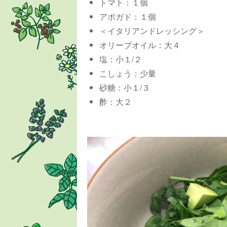
トマト：１個
アボガド：１個
＜イタリアンドレッシング＞
オリーブオイル：大４
塩：小１/２
こしょう：少量
砂糖：小１/３
酢：大２