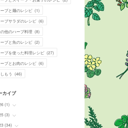
ハーブと麺のレシピ
(
1
)
ハーブサラダのレシピ
(
6
)
その他のハーブ料理
(
8
)
ハーブと魚のレシピ
(
2
)
ハーブを使った料理レシピ
(
27
)
ハーブとお肉のレシピ
(
6
)
楽しもう
(
46
)
ーカイブ
26
(
1
)
25
(
3
(
)
1
)
23
(
34
(
3
)
)