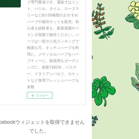
ブ専門農場です。通販ではミン
ト、バジル、タイム、ローズマ
リーなど約150種類のおすすめ
ハーブや栽培キットを販売。初
心者も経験者も、家庭菜園やベ
ランダ菜園で栽培ください。ハ
ーブは一覧や人気ランキングで
検索も可。キッチンハーブを料
理に、メディカルハーブをハー
ブティーに、観賞用をガーデニ
ングに。創業1982年。パクチ
ー、イタリアンパセリ、ロケッ
トなど食用フレッシュハーブも
多数
フォロー
acebookウィジェットを取得できません
でした。