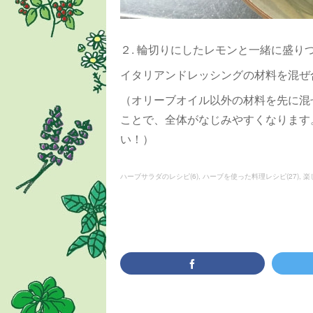
２. 輪切りにしたレモンと一緒に盛り
イタリアンドレッシングの材料を混ぜ
（オリーブオイル以外の材料を先に混
ことで、全体がなじみやすくなります
い！）
ハーブサラダのレシピ
(
6
)
ハーブを使った料理レシピ
(
27
)
楽