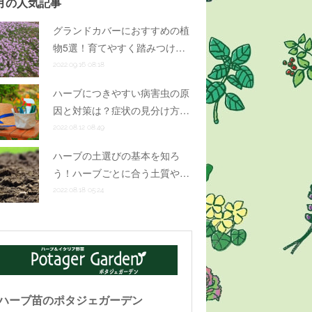
月の人気記事
グランドカバーにおすすめの植
物5選！育てやすく踏みつけ…
2022.09.16 08:18
ハーブにつきやすい病害虫の原
因と対策は？症状の見分け方…
2022.08.12 08:49
ハーブの土選びの基本を知ろ
う！ハーブごとに合う土質や…
2022.08.18 05:24
ハーブ苗のポタジェガーデン