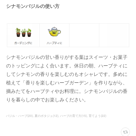
シナモンバジルの使い方
シナモンバジルの甘い香りがする葉はスイーツ・お菓子
のトッピングによく合います。休日の朝、ハーブティに
してシナモンの香りを楽しむのもオシャレです。多めに
植えて「香りを楽しむハーブガーデン」を作りながら、
摘みたてをハーブティやお料理に。シナモンバジルの香
りを暮らしの中でお楽しみください。
バジル・ハーブ
(
20
)
夏のポタジュ
(
12
)
ハーブの育て方
(
15
)
育てよう
(
22
)