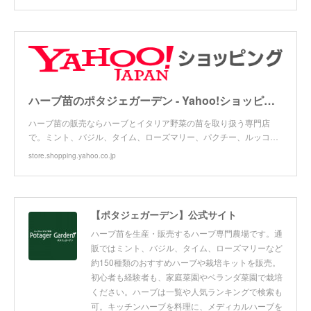
ハーブ苗のポタジェガーデン - Yahoo!ショッピング
ハーブ苗の販売ならハーブとイタリア野菜の苗を取り扱う専門店
で。ミント、バジル、タイム、ローズマリー、パクチー、ルッコ…
store.shopping.yahoo.co.jp
【ポタジェガーデン】公式サイト
ハーブ苗を生産・販売するハーブ専門農場です。通
販ではミント、バジル、タイム、ローズマリーなど
約150種類のおすすめハーブや栽培キットを販売。
初心者も経験者も、家庭菜園やベランダ菜園で栽培
ください。ハーブは一覧や人気ランキングで検索も
可。キッチンハーブを料理に、メディカルハーブを