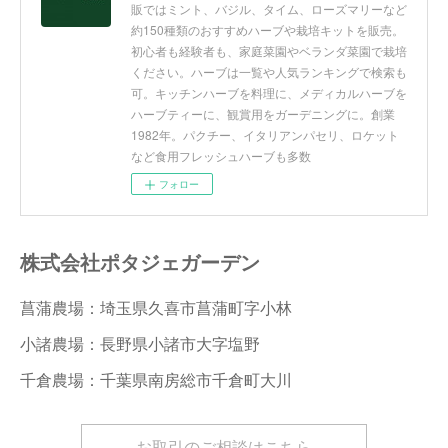
販ではミント、バジル、タイム、ローズマリーなど
約150種類のおすすめハーブや栽培キットを販売。
初心者も経験者も、家庭菜園やベランダ菜園で栽培
ください。ハーブは一覧や人気ランキングで検索も
可。キッチンハーブを料理に、メディカルハーブを
ハーブティーに、観賞用をガーデニングに。創業
1982年。パクチー、イタリアンパセリ、ロケット
など食用フレッシュハーブも多数
フォロー
株式会社ポタジェガーデン
菖蒲農場：埼玉県久喜市菖蒲町字小林
小諸農場：長野県小諸市大字塩野
千倉農場：千葉県南房総市千倉町大川
お取引のご相談はこちら