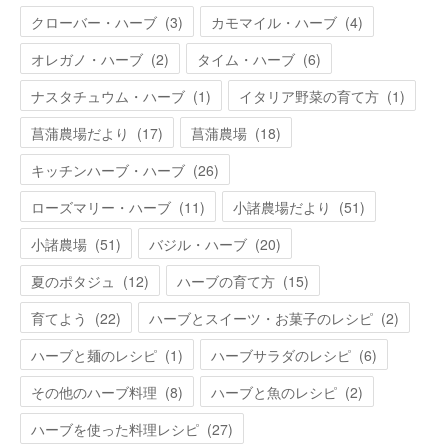
クローバー・ハーブ
(
3
)
カモマイル・ハーブ
(
4
)
オレガノ・ハーブ
(
2
)
タイム・ハーブ
(
6
)
ナスタチュウム・ハーブ
(
1
)
イタリア野菜の育て方
(
1
)
菖蒲農場だより
(
17
)
菖蒲農場
(
18
)
キッチンハーブ・ハーブ
(
26
)
ローズマリー・ハーブ
(
11
)
小諸農場だより
(
51
)
小諸農場
(
51
)
バジル・ハーブ
(
20
)
夏のポタジュ
(
12
)
ハーブの育て方
(
15
)
育てよう
(
22
)
ハーブとスイーツ・お菓子のレシピ
(
2
)
ハーブと麺のレシピ
(
1
)
ハーブサラダのレシピ
(
6
)
その他のハーブ料理
(
8
)
ハーブと魚のレシピ
(
2
)
ハーブを使った料理レシピ
(
27
)