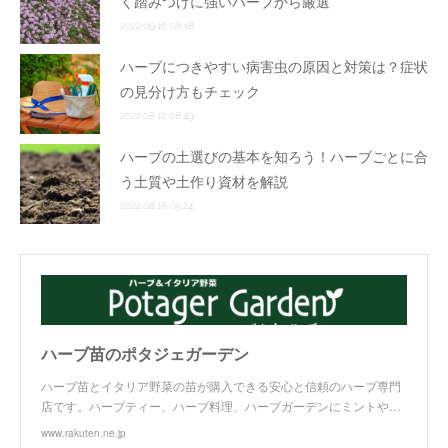
く踏みつけに強いハーブから厳選
2022.09.16 08:18
ハーブにつきやすい病害虫の原因と対策は？症状
の見分け方もチェック
2022.08.12 08:49
ハーブの土選びの基本を知ろう！ハーブごとに合
う土質や土作り資材を解説
2022.08.18 05:24
ハーブ苗のポタジェガーデン
ハーブ苗とイタリア野菜の苗が購入できる安心と信頼のハーブ専門
店です。ハーブティー、ハーブ料理、ハーブガーデンにミントや…
www.rakuten.ne.jp