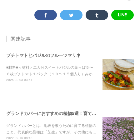
関連記事
プチトマトとバジルのフルーツマリネ
■材料■＜材料＞二人分スイートバジルの葉っぱ５〜
６枚プチトマト１パック（１０〜１５個入り）みか…
2025.02.03 03:51
グランドカバーにおすすめの植物5選！育てやすく踏みつけに強いハーブから厳選
グランドカバーとは、地表を覆うために育てる植物の
こと。代表的な品種は「芝生」ですが、その他にも…
2022.09.16 08:18