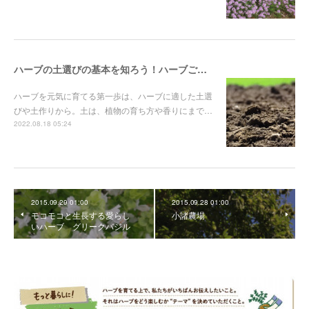
ハーブの土選びの基本を知ろう！ハーブごとに合う土質や土作り資材を解説
ハーブを元気に育てる第一歩は、ハーブに適した土選
びや土作りから。土は、植物の育ち方や香りにまで…
2022.08.18 05:24
2015.09.29 01:00
2015.09.28 01:00
モコモコと生長する愛らし
小諸農場
いハーブ グリークバジル