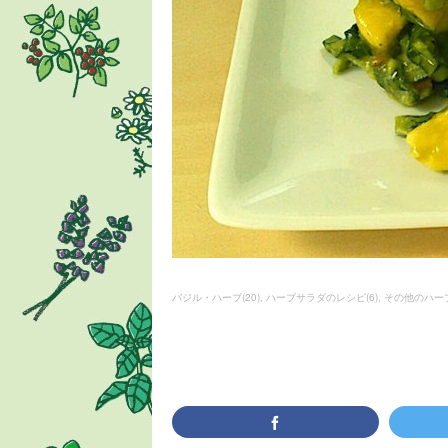
バジル・ハーブ
(
20
)
ハーブサラダのレシピ
(
6
)
その他のハー