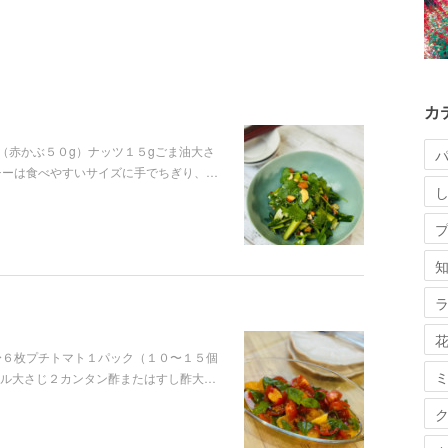
カ
（赤かぶ５０g）ナッツ１５gごま油大さ
チーは食べやすいサイズに手でちぎり、…
〜６枚プチトマト１パック（１０〜１５個
ル大さじ２カンタン酢またはすし酢大…