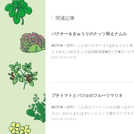
関連記事
パクチー＆きゅうりのナッツ和えナムル
■材料■＜材料＞二人分パクチー４０gきゅうり１本
じ２めんつゆ大さじ２塩胡椒適量■作り方■①パク
2025.02.03 03:53
プチトマトとバジルのフルーツマリネ
■材料■＜材料＞二人分スイートバジルの葉っぱ５
入り）みかんまたはオレンジ１／２個オリーブオイ
2025.02.03 03:51