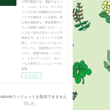
ブ専門農場です。通販ではミン
ト、バジル、タイム、ローズマ
リーなど約150種類のおすすめ
ハーブや栽培キットを販売。初
心者も経験者も、家庭菜園やベ
ランダ菜園で栽培ください。ハ
ーブは一覧や人気ランキングで
検索も可。キッチンハーブを料
理に、メディカルハーブをハー
ブティーに、観賞用をガーデニ
ングに。創業1982年。パクチ
ー、イタリアンパセリ、ロケッ
トなど食用フレッシュハーブも
多数
フォロー
acebookウィジェットを取得できません
でした。