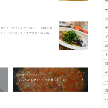
０〜１５枚入り）ポン酢１００cc水５０
がチューブ小さじ１ごま大さじ１塩胡椒…
2015.12.08 01:00
バジルのトマトソースピザ風トースト