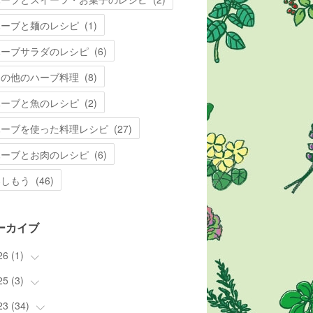
ハーブと麺のレシピ
(
1
)
ハーブサラダのレシピ
(
6
)
その他のハーブ料理
(
8
)
ハーブと魚のレシピ
(
2
)
ハーブを使った料理レシピ
(
27
)
ハーブとお肉のレシピ
(
6
)
楽しもう
(
46
)
ーカイブ
26
(
1
)
25
(
3
(
)
1
)
23
(
34
(
3
)
)