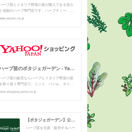
ハーブ苗とイタリア野菜の苗が購入できる安心
と信頼のハーブ専門店です。ハーブティー、…
www.rakuten.ne.jp
ハーブ苗のポタジェガーデン - Yahoo!ショッピング
ハーブ苗の販売ならハーブとイタリア野菜の苗
を取り扱う専門店で。ミント、バジル、タイ…
store.shopping.yahoo.co.jp
【ポタジェガーデン】公式サイト
ハーブ苗を生産・販売するハー