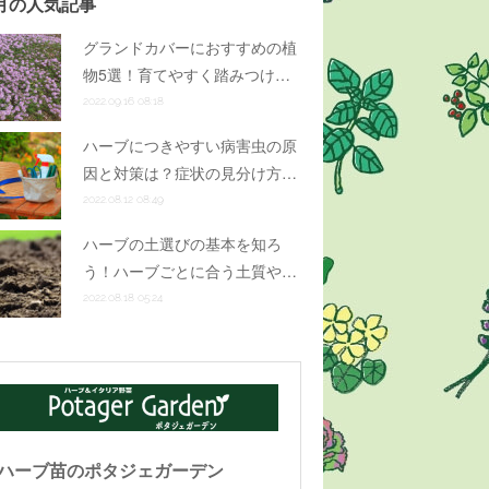
月の人気記事
グランドカバーにおすすめの植
物5選！育てやすく踏みつけ…
2022.09.16 08:18
ハーブにつきやすい病害虫の原
因と対策は？症状の見分け方…
2022.08.12 08:49
ハーブの土選びの基本を知ろ
う！ハーブごとに合う土質や…
2022.08.18 05:24
ハーブ苗のポタジェガーデン