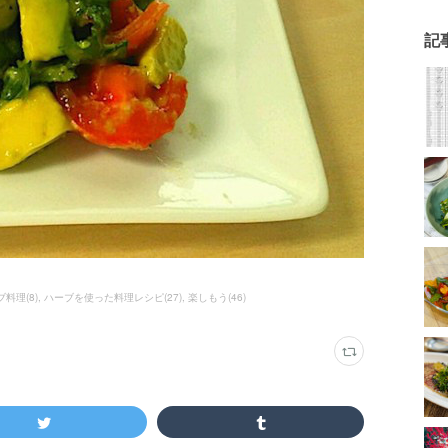
記
ブ料理
(
8
)
ハーブを使った料理レシピ
(
27
)
楽しもう
(
46
)