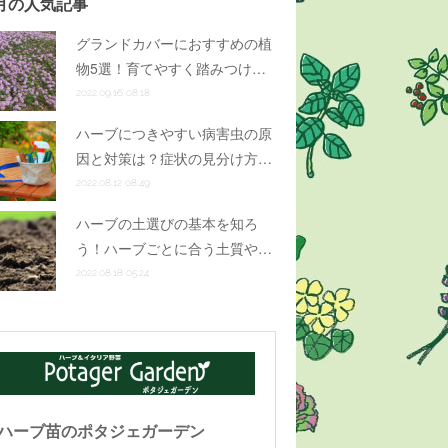
月の人気記事
グランドカバーにおすすめの植
物5選！育てやすく踏みつけ…
2022.09.16 08:18
ハーブにつきやすい病害虫の原
因と対策は？症状の見分け方…
2022.08.12 08:49
ハーブの土選びの基本を知ろ
う！ハーブごとに合う土質や…
2022.08.18 05:24
ハーブ苗のポタジェガーデン