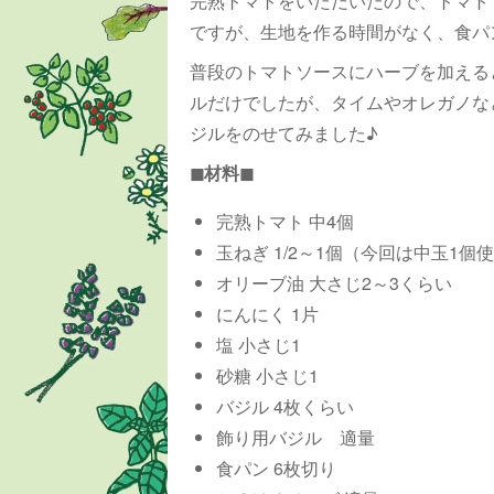
完熟トマトをいただいたので、トマト
ですが、生地を作る時間がなく、食パ
普段のトマトソースにハーブを加える
ルだけでしたが、タイムやオレガノな
ジルをのせてみました♪
◼︎材料◼︎
完熟トマト 中4個
玉ねぎ 1/2～1個（今回は中玉1個
オリーブ油 大さじ2～3くらい
にんにく 1片
塩 小さじ1
砂糖 小さじ1
バジル 4枚くらい
飾り用バジル 適量
食パン 6枚切り