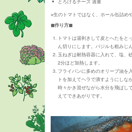
とろけるチーズ 適量
※生のトマトではなく、ホール缶詰め
◼︎作り方◼︎
トマトは湯剥きして皮とへたをと
ん切りにします。バジルも粗みじ
玉ねぎは耐熱容器に入れて、塩、
2分ほど加熱します。
フライパンに多めのオリーブ油を
トを加えてヘラで潰すようにしな
時々かき混ぜながら水分を飛ばし
えてできあがりです。