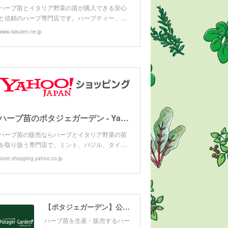
ハーブ苗とイタリア野菜の苗が購入できる安心
と信頼のハーブ専門店です。ハーブティー、…
www.rakuten.ne.jp
ハーブ苗のポタジェガーデン - Yahoo!ショッピング
ハーブ苗の販売ならハーブとイタリア野菜の苗
を取り扱う専門店で。ミント、バジル、タイ…
store.shopping.yahoo.co.jp
【ポタジェガーデン】公式サイト
ハーブ苗を生産・販売するハー