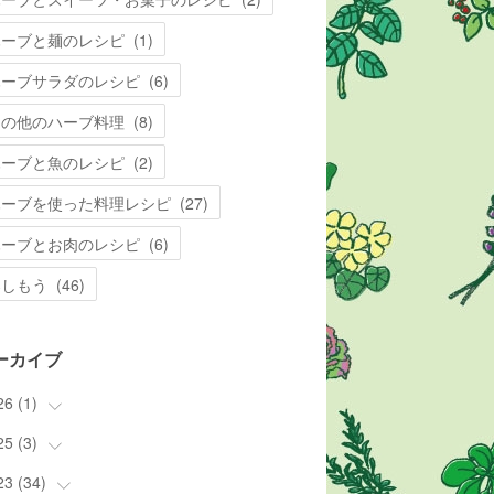
ハーブと麺のレシピ
(
1
)
ハーブサラダのレシピ
(
6
)
その他のハーブ料理
(
8
)
ハーブと魚のレシピ
(
2
)
ハーブを使った料理レシピ
(
27
)
ハーブとお肉のレシピ
(
6
)
楽しもう
(
46
)
ーカイブ
26
(
1
)
25
(
3
(
)
1
)
23
(
34
(
3
)
)