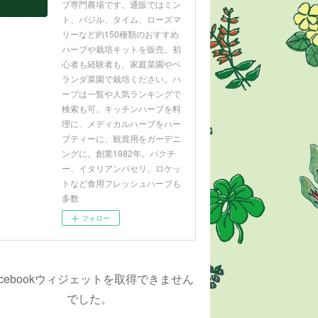
ブ専門農場です。通販ではミン
ト、バジル、タイム、ローズマ
リーなど約150種類のおすすめ
ハーブや栽培キットを販売。初
心者も経験者も、家庭菜園やベ
ランダ菜園で栽培ください。ハ
ーブは一覧や人気ランキングで
検索も可。キッチンハーブを料
理に、メディカルハーブをハー
ブティーに、観賞用をガーデニ
ングに。創業1982年。パクチ
ー、イタリアンパセリ、ロケッ
トなど食用フレッシュハーブも
多数
フォロー
acebookウィジェットを取得できません
でした。