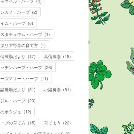
カモマイル・ハーブ
(
4
)
オレガノ・ハーブ
(
2
)
タイム・ハーブ
(
6
)
ナスタチュウム・ハーブ
(
1
)
イタリア野菜の育て方
(
1
)
菖蒲農場だより
(
17
)
菖蒲農場
(
18
)
キッチンハーブ・ハーブ
(
26
)
ローズマリー・ハーブ
(
11
)
小諸農場だより
(
51
)
小諸農場
(
51
)
バジル・ハーブ
(
20
)
夏のポタジュ
(
12
)
ハーブの育て方
(
15
)
育てよう
(
22
)
ハーブとスイーツ・お菓子のレシピ
(
2
)