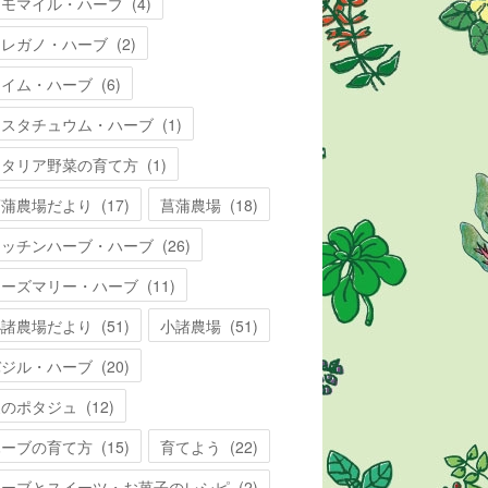
カモマイル・ハーブ
(
4
)
オレガノ・ハーブ
(
2
)
タイム・ハーブ
(
6
)
ナスタチュウム・ハーブ
(
1
)
イタリア野菜の育て方
(
1
)
菖蒲農場だより
(
17
)
菖蒲農場
(
18
)
キッチンハーブ・ハーブ
(
26
)
ローズマリー・ハーブ
(
11
)
小諸農場だより
(
51
)
小諸農場
(
51
)
バジル・ハーブ
(
20
)
夏のポタジュ
(
12
)
ハーブの育て方
(
15
)
育てよう
(
22
)
ハーブとスイーツ・お菓子のレシピ
(
2
)