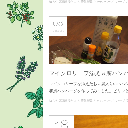
知ろう
菖蒲農場だより
菖蒲農場
キッチンハーブ・ハーブ
08
Dec
2015
マイクロリーフ添え豆腐ハンバ
マイクロリーフを添えたお豆腐入りのヘル
和風ハンバーグを作ってみました。ピリッ
知ろう
菖蒲農場だより
菖蒲農場
キッチンハーブ・ハーブ
楽し
18