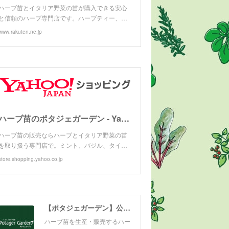
ハーブ苗とイタリア野菜の苗が購入できる安心
と信頼のハーブ専門店です。ハーブティー、…
www.rakuten.ne.jp
ハーブ苗のポタジェガーデン - Yahoo!ショッピング
ハーブ苗の販売ならハーブとイタリア野菜の苗
を取り扱う専門店で。ミント、バジル、タイ…
store.shopping.yahoo.co.jp
しもう
【ポタジェガーデン】公式サイト
ハーブ苗を生産・販売するハー