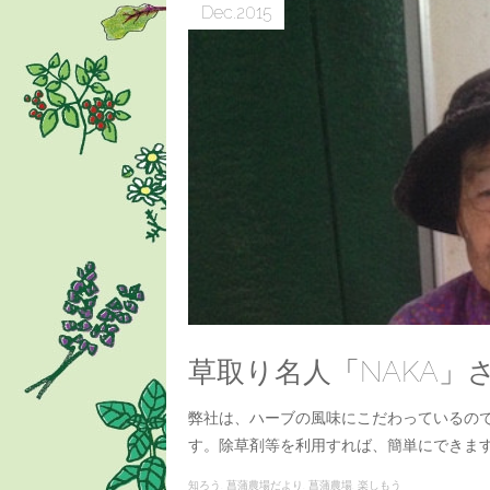
Dec
2015
草取り名人「NAKA」
弊社は、ハーブの風味にこだわっているの
す。除草剤等を利用すれば、簡単にできま
知ろう
菖蒲農場だより
菖蒲農場
楽しもう