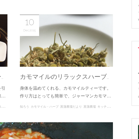
10
Dec
2015
…
カモマイルのリラックスハーブ…
を引
身体を温めてくれる、カモマイルティーです。
椎…
作り方はとっても簡単で、ジャーマンカモマ…
・ハーブ
知ろう
楽しもう
カモマイル・ハーブ
菖蒲農場だより
菖蒲農場
キッチンハーブ・ハーブ
楽