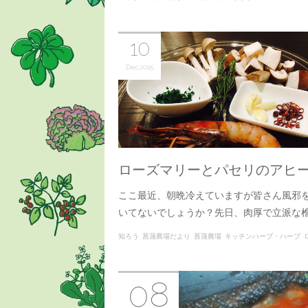
10
Dec
2015
ローズマリーとパセリのアヒー
ここ最近、朝晩冷えていますが皆さん風邪
いてないでしょうか？先日、肉厚で立派な
知ろう
菖蒲農場だより
菖蒲農場
キッチンハーブ・ハーブ
ローズマリー
08