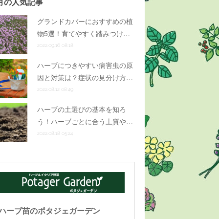
月の人気記事
グランドカバーにおすすめの植
物5選！育てやすく踏みつけ…
2022.09.16 08:18
ハーブにつきやすい病害虫の原
因と対策は？症状の見分け方…
2022.08.12 08:49
ハーブの土選びの基本を知ろ
う！ハーブごとに合う土質や…
2022.08.18 05:24
ハーブ苗のポタジェガーデン