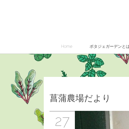
Home
ポタジェガーデンと
菖蒲農場だより
27