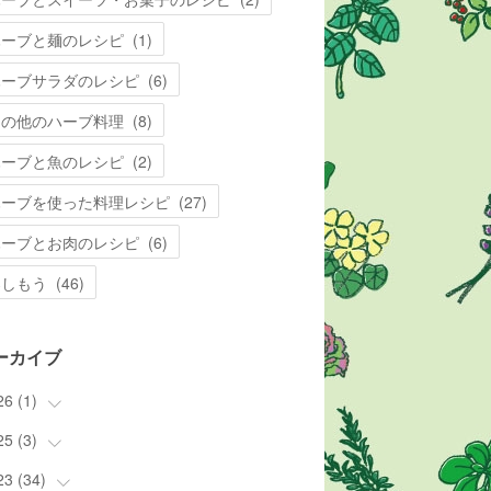
ハーブと麺のレシピ
(
1
)
ハーブサラダのレシピ
(
6
)
その他のハーブ料理
(
8
)
ハーブと魚のレシピ
(
2
)
ハーブを使った料理レシピ
(
27
)
ハーブとお肉のレシピ
(
6
)
楽しもう
(
46
)
ーカイブ
26
(
1
)
25
(
3
(
)
1
)
23
(
34
(
3
)
)