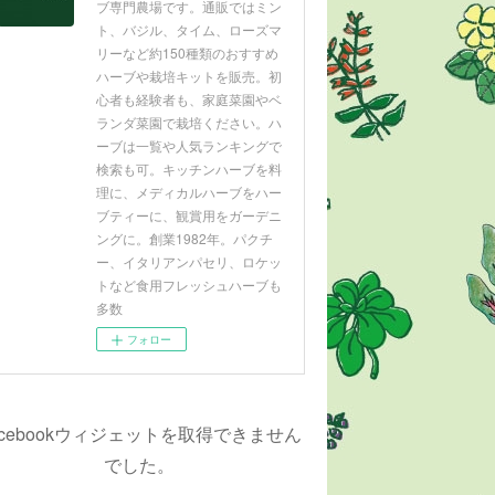
ブ専門農場です。通販ではミン
ト、バジル、タイム、ローズマ
リーなど約150種類のおすすめ
ハーブや栽培キットを販売。初
心者も経験者も、家庭菜園やベ
ランダ菜園で栽培ください。ハ
ーブは一覧や人気ランキングで
検索も可。キッチンハーブを料
理に、メディカルハーブをハー
ブティーに、観賞用をガーデニ
ングに。創業1982年。パクチ
ー、イタリアンパセリ、ロケッ
トなど食用フレッシュハーブも
多数
フォロー
acebookウィジェットを取得できません
でした。