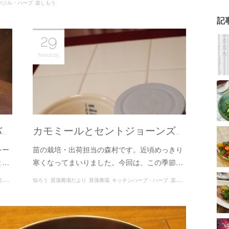
バジル・ハーブ
楽しもう
記
29
Nov
2015
…
カモミールとセントジョーンズ…
シー
苗の栽培・出荷担当の森村です。近頃めっきり
と…
寒くなってまいりました。今回は、この季節…
もう
知ろう
菖蒲農場だより
菖蒲農場
キッチンハーブ・ハーブ
楽しもう