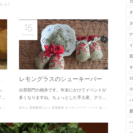
楽しもう
15
Nov
2015
…
レモングラスのシューキーパー
ル。
出荷部門の桃井です。年末にかけてイベントが
ダ…
多くなりますね。ちょっとした手土産、クリ…
もう
知ろう
菖蒲農場だより
菖蒲農場
キッチンハーブ・ハーブ
楽しもう