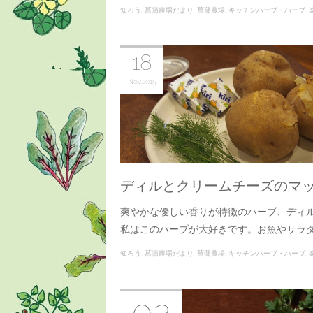
知ろう
菖蒲農場だより
菖蒲農場
キッチンハーブ・ハーブ
18
Nov
2015
ディルとクリームチーズのマッ
爽やかな優しい香りが特徴のハーブ、ディ
私はこのハーブが大好きです。お魚やサラ
知ろう
菖蒲農場だより
菖蒲農場
キッチンハーブ・ハーブ
楽し
02