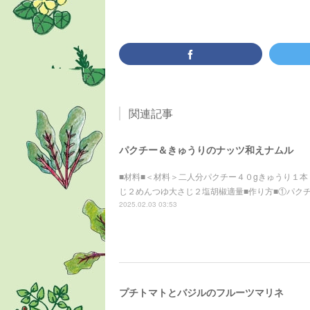
関連記事
パクチー＆きゅうりのナッツ和えナムル
■材料■＜材料＞二人分パクチー４０gきゅうり１本
じ２めんつゆ大さじ２塩胡椒適量■作り方■①パク
2025.02.03 03:53
プチトマトとバジルのフルーツマリネ