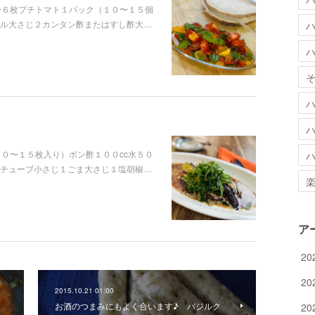
〜６枚プチトマト１パック（１０〜１５個
ル大さじ２カンタン酢またはすし酢大…
０〜１５枚入り）ポン酢１００cc水５０
がチューブ小さじ１ごま大さじ１塩胡椒…
ア
20
20
2015.10.21 01:00
お酒のつまみにもよく合います♪ バジルク
20