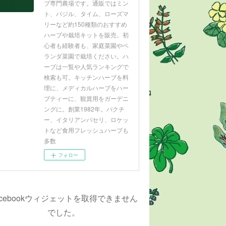
ブ専門農場です。通販ではミン
ト、バジル、タイム、ローズマ
リーなど約150種類のおすすめ
ハーブや栽培キットを販売。初
心者も経験者も、家庭菜園やベ
ランダ菜園で栽培ください。ハ
ーブは一覧や人気ランキングで
検索も可。キッチンハーブを料
理に、メディカルハーブをハー
ブティーに、観賞用をガーデニ
ングに。創業1982年。パクチ
ー、イタリアンパセリ、ロケッ
トなど食用フレッシュハーブも
多数
フォロー
acebookウィジェットを取得できません
でした。