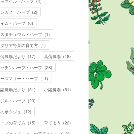
カモマイル・ハーブ
(
4
)
オレガノ・ハーブ
(
2
)
タイム・ハーブ
(
6
)
ナスタチュウム・ハーブ
(
1
)
イタリア野菜の育て方
(
1
)
菖蒲農場だより
(
17
)
菖蒲農場
(
18
)
キッチンハーブ・ハーブ
(
26
)
ローズマリー・ハーブ
(
11
)
小諸農場だより
(
51
)
小諸農場
(
51
)
バジル・ハーブ
(
20
)
夏のポタジュ
(
12
)
ハーブの育て方
(
15
)
育てよう
(
22
)
ハーブとスイーツ・お菓子のレシピ
(
2
)