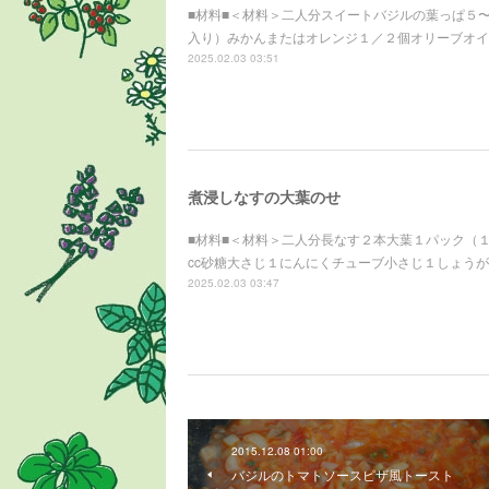
■材料■＜材料＞二人分スイートバジルの葉っぱ５
入り）みかんまたはオレンジ１／２個オリーブオイ
2025.02.03 03:51
煮浸しなすの大葉のせ
■材料■＜材料＞二人分長なす２本大葉１パック（１
cc砂糖大さじ１にんにくチューブ小さじ１しょう
2025.02.03 03:47
2015.12.08 01:00
バジルのトマトソースピザ風トースト