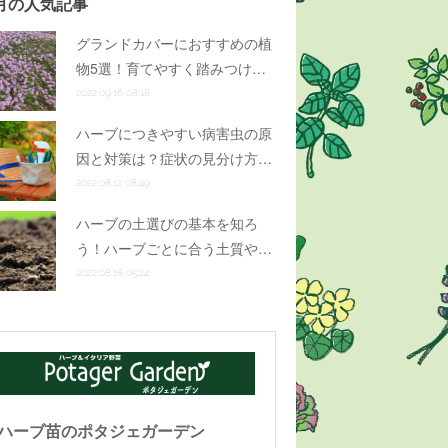
月の人気記事
グランドカバーにおすすめの植
物5選！育てやすく踏みつけ…
2022.09.16 08:18
ハーブにつきやすい病害虫の原
因と対策は？症状の見分け方…
2022.08.12 08:49
ハーブの土選びの基本を知ろ
う！ハーブごとに合う土質や…
2022.08.18 05:24
ハーブ苗のポタジェガーデン