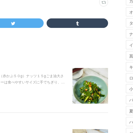
（赤かぶ５０g）ナッツ１５gごま油大さ
チーは食べやすいサイズに手でちぎり、…