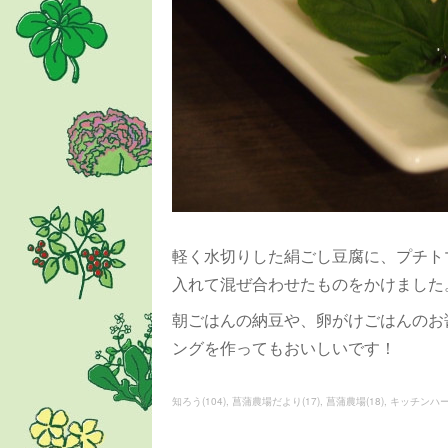
軽く水切りした絹ごし豆腐に、プチト
入れて混ぜ合わせたものをかけました
朝ごはんの納豆や、卵がけごはんのお
ングを作ってもおいしいです！
知ろう
(
104
)
菖蒲農場だより
(
17
)
菖蒲農場
(
18
)
キッチンハ