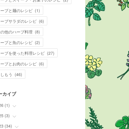
ハーブと麺のレシピ
(
1
)
ハーブサラダのレシピ
(
6
)
その他のハーブ料理
(
8
)
ハーブと魚のレシピ
(
2
)
ハーブを使った料理レシピ
(
27
)
ハーブとお肉のレシピ
(
6
)
楽しもう
(
46
)
ーカイブ
26
(
1
)
25
(
3
(
)
1
)
23
(
34
(
3
)
)