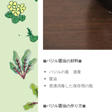
◼︎バジル醤油の材料◼︎
バジルの葉 適量
醤油
煮沸消毒した保存用の瓶
◼︎バジル醤油の作り方◼︎