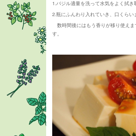
1.バジル適量を洗って水気をよく拭き
2.瓶にふんわり入れていき、口くら
数時間後にはもう香りが移り使えま
す。