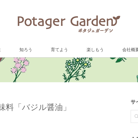
は
知ろう
育てよう
楽しもう
会社概
サ
味料「バジル醤油」