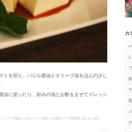
カ
マトを切り、バジル醤油とオリーブ油をほんの少し
。
醤油に使ったり、好みの油とお酢をまぜてドレッシ
ーブ・ハーブ
(
26
)
バジル・ハーブ
(
20
)
その他のハーブ料理
(
8
)
楽しもう
(
46
)