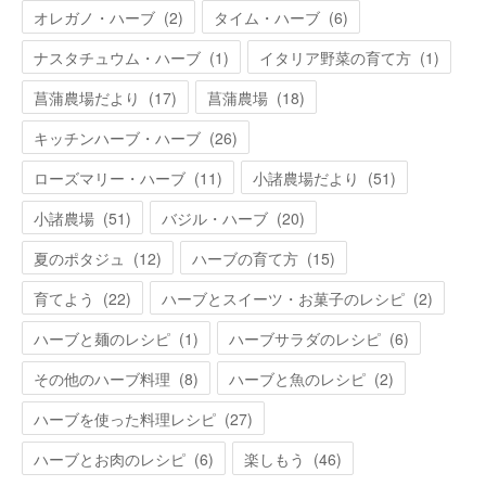
オレガノ・ハーブ
(
2
)
タイム・ハーブ
(
6
)
ナスタチュウム・ハーブ
(
1
)
イタリア野菜の育て方
(
1
)
菖蒲農場だより
(
17
)
菖蒲農場
(
18
)
キッチンハーブ・ハーブ
(
26
)
ローズマリー・ハーブ
(
11
)
小諸農場だより
(
51
)
小諸農場
(
51
)
バジル・ハーブ
(
20
)
夏のポタジュ
(
12
)
ハーブの育て方
(
15
)
育てよう
(
22
)
ハーブとスイーツ・お菓子のレシピ
(
2
)
ハーブと麺のレシピ
(
1
)
ハーブサラダのレシピ
(
6
)
その他のハーブ料理
(
8
)
ハーブと魚のレシピ
(
2
)
ハーブを使った料理レシピ
(
27
)
ハーブとお肉のレシピ
(
6
)
楽しもう
(
46
)