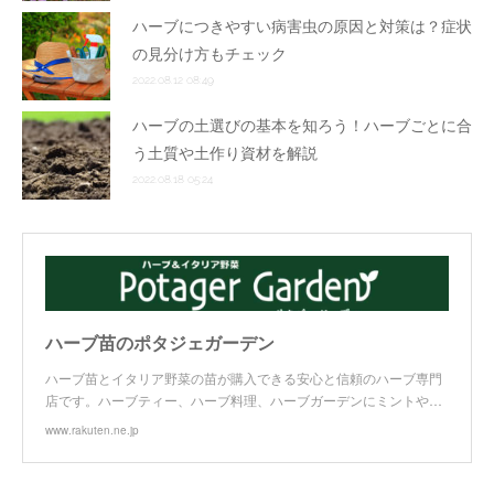
ハーブにつきやすい病害虫の原因と対策は？症状
の見分け方もチェック
2022.08.12 08:49
ハーブの土選びの基本を知ろう！ハーブごとに合
う土質や土作り資材を解説
2022.08.18 05:24
ハーブ苗のポタジェガーデン
ハーブ苗とイタリア野菜の苗が購入できる安心と信頼のハーブ専門
店です。ハーブティー、ハーブ料理、ハーブガーデンにミントや…
www.rakuten.ne.jp