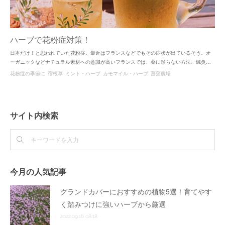
ハーブで花粉症対策！
日本だけ！と思われていた花粉症。最近はフランスなどでもその症状が出ているそう。オ
ーガニックなどナチュラル素材への意識が高いフランスでは、薬に頼らない方法、鍼灸…
花粉症の季節に
宿根草
ミント・ハーブ
カモマイル・ハーブ
菖蒲農場
サイト内検索
今月の人気記事
グランドカバーにおすすめの植物5選！育てやす
く踏みつけに強いハーブから厳選
2022.09.16 08:18