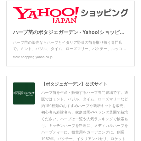
ハーブ苗のポタジェガーデン - Yahoo!ショッピング
ハーブ苗の販売ならハーブとイタリア野菜の苗を取り扱う専門店
で。ミント、バジル、タイム、ローズマリー、パクチー、ルッコ…
store.shopping.yahoo.co.jp
【ポタジェガーデン】公式サイト
ハーブ苗を生産・販売するハーブ専門農場です。通
販ではミント、バジル、タイム、ローズマリーなど
約150種類のおすすめハーブや栽培キットを販売。
初心者も経験者も、家庭菜園やベランダ菜園で栽培
ください。ハーブは一覧や人気ランキングで検索も
可。キッチンハーブを料理に、メディカルハーブを
ハーブティーに、観賞用をガーデニングに。創業
1982年。パクチー、イタリアンパセリ、ロケット