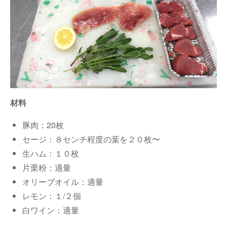
材料
豚肉：20枚
セージ：８センチ程度の葉を２０枚〜
生ハム：１０枚
片栗粉：適量
オリーブオイル：適量
レモン：１/２個
白ワイン：適量