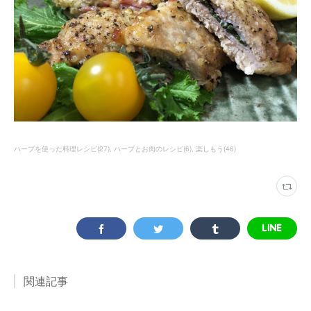
ハーブを使った料理レシピ
(
27
)
ハーブとお肉のレシピ
(
6
)
楽しもう
(
46
)
関連記事