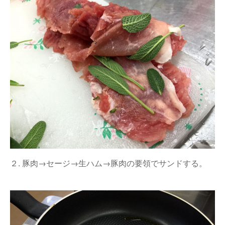
２. 豚肉→セージ→生ハム→豚肉の要領でサンドする。