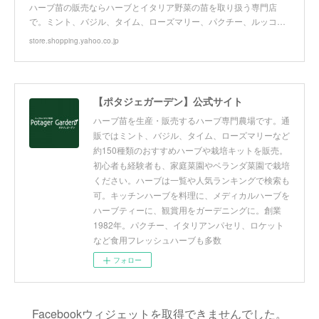
ハーブ苗の販売ならハーブとイタリア野菜の苗を取り扱う専門店
で。ミント、バジル、タイム、ローズマリー、パクチー、ルッコ…
store.shopping.yahoo.co.jp
【ポタジェガーデン】公式サイト
ハーブ苗を生産・販売するハーブ専門農場です。通
販ではミント、バジル、タイム、ローズマリーなど
約150種類のおすすめハーブや栽培キットを販売。
初心者も経験者も、家庭菜園やベランダ菜園で栽培
ください。ハーブは一覧や人気ランキングで検索も
可。キッチンハーブを料理に、メディカルハーブを
ハーブティーに、観賞用をガーデニングに。創業
1982年。パクチー、イタリアンパセリ、ロケット
など食用フレッシュハーブも多数
フォロー
Facebookウィジェットを取得できませんでした。