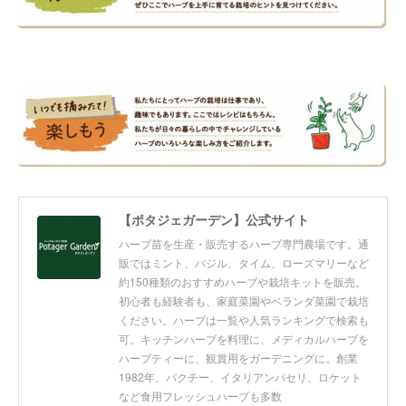
【ポタジェガーデン】公式サイト
ハーブ苗を生産・販売するハーブ専門農場です。通
販ではミント、バジル、タイム、ローズマリーなど
約150種類のおすすめハーブや栽培キットを販売。
初心者も経験者も、家庭菜園やベランダ菜園で栽培
ください。ハーブは一覧や人気ランキングで検索も
可。キッチンハーブを料理に、メディカルハーブを
ハーブティーに、観賞用をガーデニングに。創業
1982年。パクチー、イタリアンパセリ、ロケット
など食用フレッシュハーブも多数