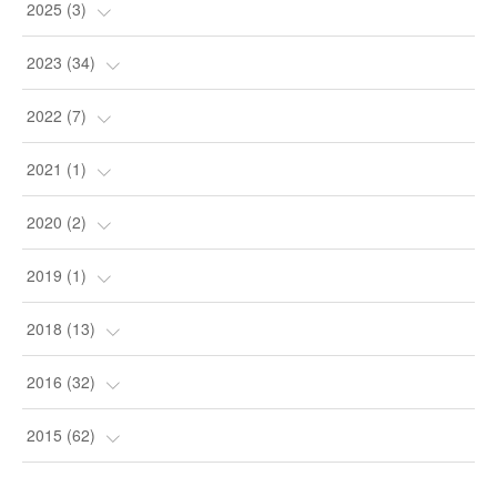
(
1
)
2025
(
3
)
(
3
)
2023
(
34
)
(
9
)
2022
(
7
)
(
24
)
(
1
)
2021
(
1
)
(
1
)
(
4
)
(
1
)
2020
(
2
)
(
1
)
(
2
)
2019
(
1
)
(
1
)
(
1
)
2018
(
13
)
(
5
)
2016
(
32
)
(
8
)
(
3
)
2015
(
62
)
(
1
)
(
8
)