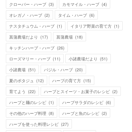
クローバー・ハーブ
(
3
)
カモマイル・ハーブ
(
4
)
オレガノ・ハーブ
(
2
)
タイム・ハーブ
(
6
)
ナスタチュウム・ハーブ
(
1
)
イタリア野菜の育て方
(
1
)
菖蒲農場だより
(
17
)
菖蒲農場
(
18
)
キッチンハーブ・ハーブ
(
26
)
ローズマリー・ハーブ
(
11
)
小諸農場だより
(
51
)
小諸農場
(
51
)
バジル・ハーブ
(
20
)
夏のポタジュ
(
12
)
ハーブの育て方
(
15
)
育てよう
(
22
)
ハーブとスイーツ・お菓子のレシピ
(
2
)
ハーブと麺のレシピ
(
1
)
ハーブサラダのレシピ
(
6
)
その他のハーブ料理
(
8
)
ハーブと魚のレシピ
(
2
)
ハーブを使った料理レシピ
(
27
)