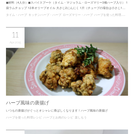
◼︎材料（4人分）◼︎スパイスブーケ（タイム・マジョラム・ローズマリー3種ハーブ入り） 1
袋ラムチョップ 12本オリーブオイル 大さじ2にんにく 1片（チューブの場合は小さじ1…
タイム・ハーブ
キッチンハーブ・ハーブ
ローズマリー・ハーブ
ハーブを使った料理レシピ
11
Apr
2015
ハーブ風味の唐揚げ
いつもの唐揚げがぐっとオシャレに香ばしくなります！ハーブ風味の唐揚げ
ハーブを使った料理レシピ
ハーブとお肉のレシピ
楽しもう