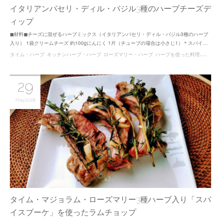
イタリアンパセリ・ディル・バジル3種のハーブチーズデ
ィップ
◼︎材料◼︎チーズに混ぜるハーブミックス（イタリアンパセリ・ディル・バジル3種のハーブ
入り） 1袋クリームチーズ 約100gにんにく 1片（チューブの場合は小さじ1）＊スパイ…
タイム・ハーブ
キッチンハーブ・ハーブ
ローズマリー・ハーブ
ハーブを使った料理レシピ
29
May
2018
タイム・マジョラム・ローズマリー3種ハーブ入り「スパ
イスブーケ」を使ったラムチョップ