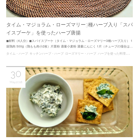
タイム・マジョラム・ローズマリー3種ハーブ入り「スパ
イスブーケ」を使ったハーブ唐揚
◼︎材料（4人分）◼︎スパイスブーケ（タイム・マジョラム・ローズマリー3種ハーブ入り） 1
袋鶏肉 500g（鶏もも肉小2枚）片栗粉 適量小麦粉 適量にんにく 1片（チューブの場合は…
タイム・ハーブ
キッチンハーブ・ハーブ
ローズマリー・ハーブ
ハーブを使った料理レシピ
30
May
2018