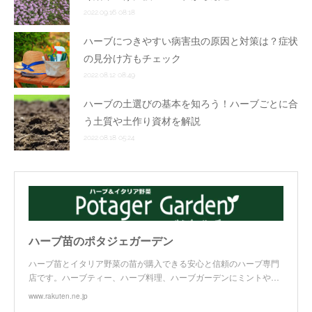
2022.09.16 08:18
ハーブにつきやすい病害虫の原因と対策は？症状
の見分け方もチェック
2022.08.12 08:49
ハーブの土選びの基本を知ろう！ハーブごとに合
う土質や土作り資材を解説
2022.08.18 05:24
ハーブ苗のポタジェガーデン
ハーブ苗とイタリア野菜の苗が購入できる安心と信頼のハーブ専門
店です。ハーブティー、ハーブ料理、ハーブガーデンにミントや…
www.rakuten.ne.jp