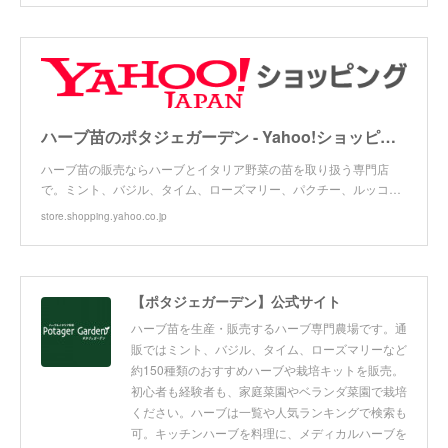
ハーブ苗のポタジェガーデン - Yahoo!ショッピング
ハーブ苗の販売ならハーブとイタリア野菜の苗を取り扱う専門店
で。ミント、バジル、タイム、ローズマリー、パクチー、ルッコ…
store.shopping.yahoo.co.jp
【ポタジェガーデン】公式サイト
ハーブ苗を生産・販売するハーブ専門農場です。通
販ではミント、バジル、タイム、ローズマリーなど
約150種類のおすすめハーブや栽培キットを販売。
初心者も経験者も、家庭菜園やベランダ菜園で栽培
ください。ハーブは一覧や人気ランキングで検索も
可。キッチンハーブを料理に、メディカルハーブを