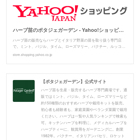
ハーブ苗のポタジェガーデン - Yahoo!ショッピング
ハーブ苗の販売ならハーブとイタリア野菜の苗を取り扱う専門店
で。ミント、バジル、タイム、ローズマリー、パクチー、ルッコ…
store.shopping.yahoo.co.jp
【ポタジェガーデン】公式サイト
ハーブ苗を生産・販売するハーブ専門農場です。通
販ではミント、バジル、タイム、ローズマリーなど
約150種類のおすすめハーブや栽培キットを販売。
初心者も経験者も、家庭菜園やベランダ菜園で栽培
ください。ハーブは一覧や人気ランキングで検索も
可。キッチンハーブを料理に、メディカルハーブを
ハーブティーに、観賞用をガーデニングに。創業
1982年。パクチー、イタリアンパセリ、ロケット