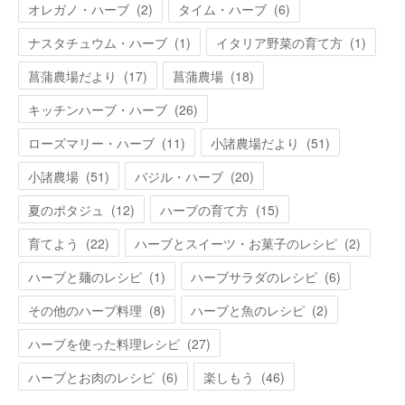
オレガノ・ハーブ
(
2
)
タイム・ハーブ
(
6
)
ナスタチュウム・ハーブ
(
1
)
イタリア野菜の育て方
(
1
)
菖蒲農場だより
(
17
)
菖蒲農場
(
18
)
キッチンハーブ・ハーブ
(
26
)
ローズマリー・ハーブ
(
11
)
小諸農場だより
(
51
)
小諸農場
(
51
)
バジル・ハーブ
(
20
)
夏のポタジュ
(
12
)
ハーブの育て方
(
15
)
育てよう
(
22
)
ハーブとスイーツ・お菓子のレシピ
(
2
)
ハーブと麺のレシピ
(
1
)
ハーブサラダのレシピ
(
6
)
その他のハーブ料理
(
8
)
ハーブと魚のレシピ
(
2
)
ハーブを使った料理レシピ
(
27
)
ハーブとお肉のレシピ
(
6
)
楽しもう
(
46
)