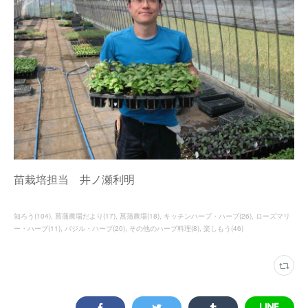
苗栽培担当 井ノ瀬利明
知ろう
(
104
)
菖蒲農場だより
(
17
)
菖蒲農場
(
18
)
キッチンハーブ・ハーブ
(
26
)
ローズマリ
ー・ハーブ
(
11
)
バジル・ハーブ
(
20
)
その他のハーブ料理
(
8
)
楽しもう
(
46
)