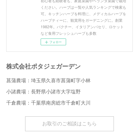
初心者も経験者も、家庭菜園やベランダ菜園で栽培
ください。ハーブは一覧や人気ランキングで検索も
可。キッチンハーブを料理に、メディカルハーブを
ハーブティーに、観賞用をガーデニングに。創業
1982年。パクチー、イタリアンパセリ、ロケット
など食用フレッシュハーブも多数
フォロー
株式会社ポタジェガーデン
菖蒲農場：埼玉県久喜市菖蒲町字小林
小諸農場：長野県小諸市大字塩野
千倉農場：千葉県南房総市千倉町大川
お取引のご相談はこちら