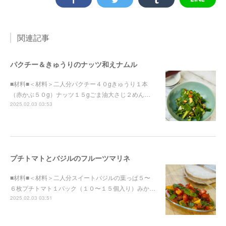
関連記事
パクチー＆きゅうりのナッツ和えナムル
■材料■＜材料＞二人分パクチー４０gきゅうり１本
（赤かぶ５０g）ナッツ１５gごま油大さじ２めん…
2025.02.03 03:53
プチトマトとバジルのフルーツマリネ
■材料■＜材料＞二人分スイートバジルの葉っぱ５〜
６枚プチトマト１パック（１０〜１５個入り）みか…
2025.02.03 03:51