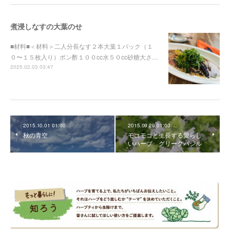
煮浸しなすの大葉のせ
■材料■＜材料＞二人分長なす２本大葉１パック（１
０〜１５枚入り）ポン酢１００cc水５０cc砂糖大さ…
2025.02.03 03:47
2015.10.01 01:00
2015.09.29 01:00
秋の青空
モコモコと生長する愛らし
いハーブ グリークバジル