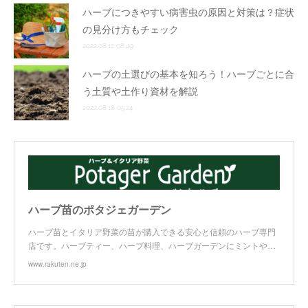
ハーブにつきやすい病害虫の原因と対策は？症状
の見分け方もチェック
2022.08.12 08:49
ハーブの土選びの基本を知ろう！ハーブごとに合
う土質や土作り資材を解説
2022.08.18 05:24
ハーブ苗のポタジェガーデン
ハーブ苗とイタリア野菜の苗が購入できる安心と信頼のハーブ専門
店です。ハーブティー、ハーブ料理、ハーブガーデンにミントや…
www.rakuten.ne.jp