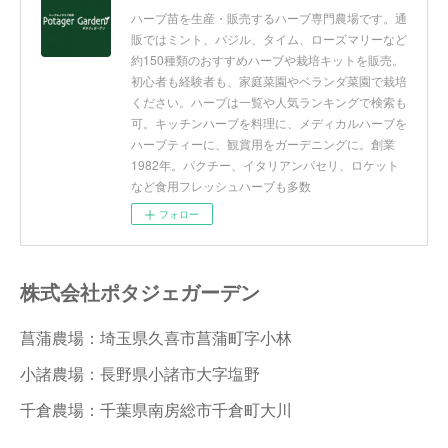
ハーブ苗を生産・販売するハーブ専門農場です。通
販ではミント、バジル、タイム、ローズマリーなど
約150種類のおすすめハーブや栽培キットを販売。
初心者も経験者も、家庭菜園やベランダ菜園で栽培
ください。ハーブは一覧や人気ランキングで検索も
可。キッチンハーブを料理に、メディカルハーブを
ハーブティーに、観賞用をガーデニングに。創業
1982年。パクチー、イタリアンパセリ、ロケット
など食用フレッシュハーブも多数
フォロー
株式会社ポタジェガーデン
菖蒲農場：埼玉県久喜市菖蒲町字小林
小諸農場：長野県小諸市大字塩野
千倉農場：千葉県南房総市千倉町大川