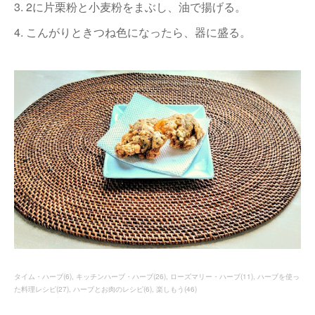
3. 2に片栗粉と小麦粉をまぶし、油で揚げる。
4. こんがりときつね色になったら、器に盛る。
タイム・ハーブ
(
6
)
キッチンハーブ・ハーブ
(
26
)
ローズマリー・ハーブ
(
11
)
ハーブを使っ
た料理レシピ
(
27
)
ハーブとお肉のレシピ
(
6
)
楽しもう
(
46
)