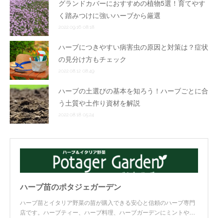
グランドカバーにおすすめの植物5選！育てやす
く踏みつけに強いハーブから厳選
2022.09.16 08:18
ハーブにつきやすい病害虫の原因と対策は？症状
の見分け方もチェック
2022.08.12 08:49
ハーブの土選びの基本を知ろう！ハーブごとに合
う土質や土作り資材を解説
2022.08.18 05:24
ハーブ苗のポタジェガーデン
ハーブ苗とイタリア野菜の苗が購入できる安心と信頼のハーブ専門
店です。ハーブティー、ハーブ料理、ハーブガーデンにミントや…