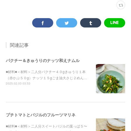
関連記事
パクチー＆きゅうりのナッツ和えナムル
■材料■＜材料＞二人分パクチー４０gきゅうり１本
（赤かぶ５０g）ナッツ１５gごま油大さじ２めん…
2025.02.03 03:53
プチトマトとバジルのフルーツマリネ
■材料■＜材料＞二人分スイートバジルの葉っぱ５〜