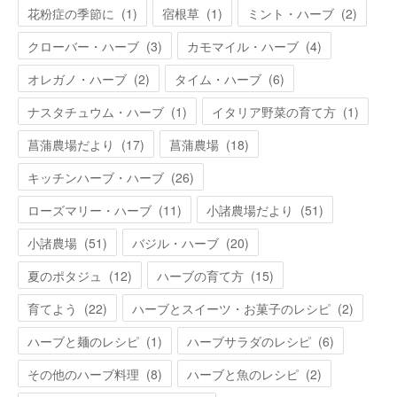
花粉症の季節に
(
1
)
宿根草
(
1
)
ミント・ハーブ
(
2
)
クローバー・ハーブ
(
3
)
カモマイル・ハーブ
(
4
)
オレガノ・ハーブ
(
2
)
タイム・ハーブ
(
6
)
ナスタチュウム・ハーブ
(
1
)
イタリア野菜の育て方
(
1
)
菖蒲農場だより
(
17
)
菖蒲農場
(
18
)
キッチンハーブ・ハーブ
(
26
)
ローズマリー・ハーブ
(
11
)
小諸農場だより
(
51
)
小諸農場
(
51
)
バジル・ハーブ
(
20
)
夏のポタジュ
(
12
)
ハーブの育て方
(
15
)
育てよう
(
22
)
ハーブとスイーツ・お菓子のレシピ
(
2
)
ハーブと麺のレシピ
(
1
)
ハーブサラダのレシピ
(
6
)
その他のハーブ料理
(
8
)
ハーブと魚のレシピ
(
2
)