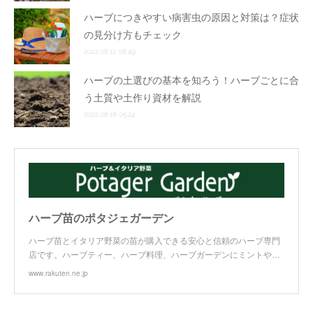
ハーブにつきやすい病害虫の原因と対策は？症状
の見分け方もチェック
2022.08.12 08:49
ハーブの土選びの基本を知ろう！ハーブごとに合
う土質や土作り資材を解説
2022.08.18 05:24
ハーブ苗のポタジェガーデン
ハーブ苗とイタリア野菜の苗が購入できる安心と信頼のハーブ専門
店です。ハーブティー、ハーブ料理、ハーブガーデンにミントや…
www.rakuten.ne.jp