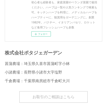
初心者も経験者も、家庭菜園やベランダ菜園で栽培
ください。ハーブは一覧や人気ランキングで検索も
可。キッチンハーブを料理に、メディカルハーブを
ハーブティーに、観賞用をガーデニングに。創業
1982年。パクチー、イタリアンパセリ、ロケット
など食用フレッシュハーブも多数
フォロー
株式会社ポタジェガーデン
菖蒲農場：埼玉県久喜市菖蒲町字小林
小諸農場：長野県小諸市大字塩野
千倉農場：千葉県南房総市千倉町大川
お取引のご相談はこちら