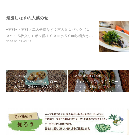
煮浸しなすの大葉のせ
■材料■＜材料＞二人分長なす２本大葉１パック（１
０〜１５枚入り）ポン酢１００cc水５０cc砂糖大さ…
2025.02.03 03:47
2018.05.30 01:00
2018.05.29 01:00
タイム・マジョラム・ロー
タイム・マジョラム・ロー
ズマリー3種ハーブ入り「ス
ズマリー3種ハーブ入り「ス
パイスブーケ」を使った…
パイスブーケ」を使った…