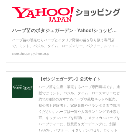
ハーブ苗のポタジェガーデン - Yahoo!ショッピング
ハーブ苗の販売ならハーブとイタリア野菜の苗を取り扱う専門店
で。ミント、バジル、タイム、ローズマリー、パクチー、ルッコ…
store.shopping.yahoo.co.jp
【ポタジェガーデン】公式サイト
ハーブ苗を生産・販売するハーブ専門農場です。通
販ではミント、バジル、タイム、ローズマリーなど
約150種類のおすすめハーブや栽培キットを販売。
初心者も経験者も、家庭菜園やベランダ菜園で栽培
ください。ハーブは一覧や人気ランキングで検索も
可。キッチンハーブを料理に、メディカルハーブを
ハーブティーに、観賞用をガーデニングに。創業
1982年。パクチー、イタリアンパセリ、ロケット