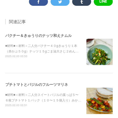
関連記事
パクチー＆きゅうりのナッツ和えナムル
■材料■＜材料＞二人分パクチー４０gきゅうり１本
（赤かぶ５０g）ナッツ１５gごま油大さじ２めん…
2025.02.03 03:53
プチトマトとバジルのフルーツマリネ
■材料■＜材料＞二人分スイートバジルの葉っぱ５〜
６枚プチトマト１パック（１０〜１５個入り）みか…
2025.02.03 03:51