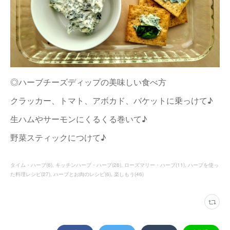
◎ハーブチーズディップの美味しい食べ方
クラッカー、トマト、アボカド、バケットに乗っけて♪
生ハムやサーモンにくるくる巻いて♪
野菜スティックにつけて♪
タイム・ハーブ
(
6
)
キッチンハーブ・ハーブ
(
26
)
ローズマリー・ハーブ
(
11
)
ハーブを使っ
た料理レシピ
(
27
)
ハーブとお肉のレシピ
(
6
)
楽しもう
(
46
)